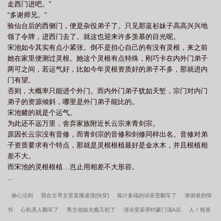
走西门进吧。”
者五之类的暗恋者的边角料角色，但是不妨碍她狠狠地露出了笑
“多谢师兄。”
容。——她的机缘来了。这大概就是穿越者福利吧！只要那本书是
验仙台后的西侧门，便是杂役弟子了。只见那蓝衫妹子高高兴兴地
真的，接下来的秘境之中，她就可以得到灵药洗涤灵根。灵根根植
领了令牌，进西门去了。就这也迎来许多羡慕的目光呢。
不到八十，连仙根都没有，这辈子金丹无望。但是那书中提到的秘
宋池如今其实有点小紧张。倒不是担心自己的有没有灵根，来之前
药，一定可以洗涤她的灵根提升资质等级，到时别说金丹，元婴她
她在家里便测过灵根。她这个灵根有点特殊，刚巧卡在内外门弟子
也可以生起摸一摸的野望。至于女主与男主以及男二三四五六七狗
两可之间，若运气好，比如今年灵根资质好的弟子不多，那就进内
血遍地，修罗场满布的修炼人生，她本来以为自己就是个看戏人。
门有望。
后来才发现，她才是这狗血修罗场最刺激一环！**************预收
否则，大概率只能进个外门。而内外门弟子犹如天堑，宗门对内门
《玄玉宗修仙纪事》宋汐进宗门没几天，就怀揣捉奸剧本。她那从
弟子的资源倾斜，哪里是外门弟子能比的。
小定了亲，没见过几面的未婚夫，会在进宗门后对书中女主一见钟
宋池赌的就是个运气。
情，并会在宗门盛景之一的香花溪边傍晚约见。当然要去抓奸的是
为此还不远万里，舍弃家族附近长云宗来青剑宗。
原主，原主对这个未婚夫还是有情的。不错，她穿书了。而且打一
原因长云宗没有音修，而青剑宗的音修和剑修同样出名。音修对弟
出生就胎穿过来，那个小未婚夫嘛，见过几面吧。看着不像个花心
子资质要求有个特点，那就是灵根根植最好是金水木，并且根植相
的家伙。但那本书既然那么写，估计这小子真的进宗门就喜欢上了
差不大。
一生挚爱。可怜的家伙，却是个男二。得不到女主的垂青的。原主
而宋池的灵根根植…岂止用相差不大形容。
自然是女三了。宋汐会去抓这个奸，不是为了夺回那花心的未婚夫
...
的爱。而是因为，书中提到，原主就是抓奸躲在花丛的过程中，遇
到了此生机缘。成就了后来的炼器天才！她如今资质马马虎虎，不
偷心法则
我在古早文里直播虐渣[快穿]
诡计多端的绿茶受翻车了
潦倒者的情
得到这些机缘，这辈子修真路上顶多一个金丹到头。放着眼前的机
书
心机美人翻车了
男主他姐夫瘾又犯了
清冷受装乖钓豪门顶A后
人！熊喜
缘不要这不可能。于是这天傍晚，宋汐早早地埋伏在香花溪边的仙