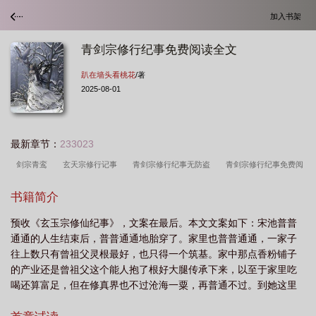
加入书架
青剑宗修行纪事免费阅读全文
趴在墙头看桃花
/著
2025-08-01
最新章节：
233023
剑宗青鸾
玄天宗修行记事
青剑宗修行纪事无防盗
青剑宗修行纪事免费阅
读全文百度
青虚剑宗成名绝技
青剑宗修行纪事TXT免费
青剑宗修行纪事宋
书籍简介
池跟谁在一起
青剑宗修行纪事结局
青剑宗修行纪事TXT
青剑宗修行纪事笔
预收《玄玉宗修仙纪事》，文案在最后。本文文案如下：宋池普普
趣阁
青剑宗修行纪事资源
青剑宗修行纪事男主
青剑宗修行纪事免费观
通通的人生结束后，普普通通地胎穿了。家里也普普通通，一家子
看
青剑宗修行纪事最新章节免费阅读
青剑宗修行纪事全文免费阅读
青剑宗
往上数只有曾祖父灵根最好，也只得一个筑基。家中那点香粉铺子
修行纪事番外
青剑宗修行纪事128
剑宗青鸾峰上百度百科
青玄剑宗
青
的产业还是曾祖父这个能人抱了根好大腿传承下来，以至于家里吃
喝还算富足，但在修真界也不过沧海一粟，再普通不过。到她这里
剑宗修行纪事免费阅读全文
青剑宗修行纪事讲的是什么
剑宗青鸾峰上笔趣
灵根资质还算可以（仅限于祖孙四代的情况），按照家里说法，她
阁
青剑宗修行纪事宋池cp
剑青丹宗
青剑宗修行纪事全本TXT
青剑宗修