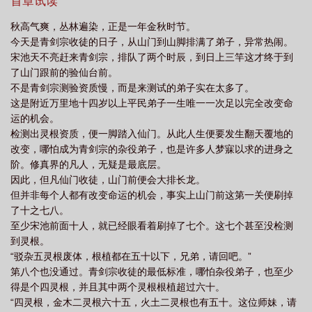
这个资质，无论如何筑基有望。运气好还能进宗门为内门弟子，也
首章试读
行纪事男主是谁
青剑宗修行纪事24
青剑宗修行纪事趴墙头
青剑宗修行纪
许这辈子能摸到金丹修士的边缘。可以搏一把。于是为了搏一把，
秋高气爽，丛林遍染，正是一年金秋时节。
宋池不远万里跑青剑宗来拜师。只因她那平均到过分的金水木三灵
事百度
剑宗 青鸾峰上
青剑宗修行纪事宋池
青剑宗修行纪事格格党
青
今天是青剑宗收徒的日子，从山门到山脚排满了弟子，异常热闹。
根根植全都77的资质，最适合做音修。而青剑宗以此闻名。而她搏
剑宗修行纪事26宋池
青剑宗修行纪事晋江
青剑宗修行纪事TXT百度
剑修青
宋池天不亮赶来青剑宗，排队了两个时辰，到日上三竿这才终于到
对了。凭借弯弯秀气眉眼的乖巧，讨人喜欢的模样，成功让验仙台
了山门跟前的验仙台前。
帝遗录
青剑宗修行纪事大结局
的仙师松松手，进入内门！赌了个大的，而且成功了！宋池当真眉
不是青剑宗测验资质慢，而是来测试的弟子实在太多了。
开眼笑。接下来，不开玩笑，她一定努力修炼，目标也不异想天
这是附近万里地十四岁以上平民弟子一生唯一一次足以完全改变命
开，金丹——成就金丹修士是她毕生目标。她一心进学宫努力学
运的机会。
习，努力修炼，别的一概不管。恼人的是，进宗门前一年夏天隔壁
检测出灵根资质，便一脚踏入仙门。从此人生便要发生翻天覆地的
来消暑的那名门贵族家那小子，到哪都跟着她。她去学宫，他一个
改变，哪怕成为青剑宗的杂役弟子，也是许多人梦寐以求的进身之
尊者座下弟子居然也来学宫，而且厚脸皮坐她隔壁。日常顶着他那
阶。修真界的凡人，无疑是最底层。
张‘一辈子做男二永远得不到女主喜欢\’的欠抽的讥讽笑脸对她挑刺。
因此，但凡仙门收徒，山门前便会大排长龙。
动不动叫她七七。对对对！你金水木三个灵根都是天灵根你了不
但并非每个人都有改变命运的机会，事实上山门前这第一关便刷掉
起，你天才，你天下第一棒。宋池不搭理他。然后进宗门前走在她
了十之七八。
身前那唇红齿白兼具苦大仇深版，被她自认为男主的少年，居然也
至少宋池前面十人，就已经眼看着刷掉了七个。这七个甚至没检测
来学宫，还坐在她后座。日常拿一双冻死人的眼睛，盯的她后背满
到灵根。
身寒霜。但这也无妨。人家本来冰山标配，爱放点寒气那别人也管
“驳杂五灵根废体，根植都在五十以下，兄弟，请回吧。”
不着。虽然这两个有点招蜂引蝶，给她造成了一点点小小麻烦。但
第八个也没通过。青剑宗收徒的最低标准，哪怕杂役弟子，也至少
是也无妨，她坚定的修仙大计，一直稳当前行。直到有一天，女主
得是个四灵根，并且其中两个灵根根植超过六十。
降临学宫。宋池那塞满了海量小说的脑子，总算觉醒记忆。原来还
“四灵根，金木二灵根六十五，火土二灵根也有五十。这位师妹，请
是穿书了。她忍不住地松了一口气，虽然她在书里大概是个女四或