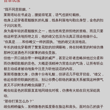
研究所工作，就被系统匹配到一个高级雌虫。婚前他搭乘未婚雌君
首章试读
的星舰返回中央星，却在途中意外因粒子风暴被困舱室。而他的未
“我不同意联姻。”
婚夫，莱斯塔舰长，显然没认出自己的婚约对象。莱斯塔使用舰长
莱斯塔站在书桌边，腰挺得笔直，语气也斩钉截铁。
权限闯入他的房间，用束缚带固定他双手强迫他提供信息素安抚，
他身上还穿着星舰舰长的礼服，线条利落地勾勒出身型，金色的扣
最后还威胁他绝对不允许泄露出去。艾维实在不知道该怎么面对自
子闪闪发亮。
己这位行事不羁的未婚雌君。他删除了莱斯塔的联系方式，拉黑了
身为最年轻的星舰舰长之一，他当然有坚持拒绝的资格。而且只要
对方的星网账号，并在匹配系统里提交了冻结婚姻申请。-制度性解
他这样坚决地拒绝之后，他的雄父也没办法真正强迫他做什么。
约的复杂程序超出预期。艾维到底还是被莱斯塔堵在研究所门口。
“你真是……和你雌父一样的固执。”他的雄父淡淡地说。
雌虫穿着还没来得及换掉的舰长制服，仪态端庄，说话却仍然一副
年长的雄虫穿着绣了繁复花纹的丝绸睡袍，倚在转椅里的时候仿佛
玩世不恭的语气。“艾维阁下。您要惩罚我忍受信息素缺乏，我对此
那种沉迷酒色不问家事的雄虫贵族。
也无话可说。”雌虫戴着白手套的手指虚虚点在自己平坦的小腹上，
但他一开口就自带一种端肃的威严，甚至让听者忽略掉他过分柔和
仿佛意有所指。“但这也是您的血脉。您忍心让他从孕育期就开始受
而仿佛唱歌般的音色。大概是强精神力营造出的气场，让所有听众
苦吗？”
都主动或者被动地集中注意力听他说话的内容。
莱斯塔微微欠身，仿佛十分有礼貌，但讲话几乎咬牙切齿。“雄父，
收起你那些联姻的想法。别让你费心联络的家族关系被我这种脾气
差又不识时务的雌虫搞砸了。”
雌虫钴蓝色的双眼直直地同雄虫对视，仿佛有火焰在目光深处跳
动。
“那你打算怎么办？”
雄虫稍稍偏头，发梢微卷的弧度垂在脸边和肩头。面对自己的孩子