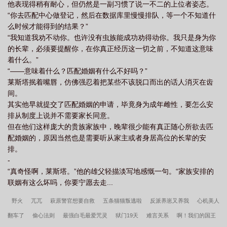
他表现得稍有耐心，但仍然是一副习惯了说一不二的上位者姿态。
“你去匹配中心做登记，然后在数据库里慢慢排队，等一个不知道什
么时候才能得到的结果？”
“我知道我劝不动你。也许没有虫族能成功劝得动你。我只是身为你
的长辈，必须要提醒你，在你真正经历这一切之前，不知道这意味
着什么。”
“——意味着什么？匹配婚姻有什么不好吗？”
莱斯塔抿着嘴唇，仿佛强忍着把某些不该脱口而出的话人消灭在齿
间。
其实他早就提交了匹配婚姻的申请，毕竟身为成年雌性，要怎么安
排从制度上说并不需要家长同意。
但在他们这样庞大的贵族家族中，晚辈很少能有真正随心所欲去匹
配婚姻的，原因当然也是需要听从家主或者身居高位的长辈的安
排。
-
“真奇怪啊，莱斯塔。”他的雄父轻描淡写地感慨一句。“家族安排的
联姻有这么坏吗，你要宁愿去走...
野火
兀兀
萩原警官想要自救
五条猫猫叛逃啦
反派养崽又养我
心机美人
翻车了
偷心法则
最强白毛最爱咒灵
狱门19天
难言关系
啊！我们的国王