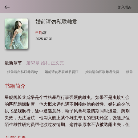
加入书架
婚前请勿私联雌君
申荆
/著
2025-07-31
最新章节：
第63章 婚礼 正文完
婚前请勿私联雌君by
婚前请勿私联雌君晋江
婚前请勿私联雌君免费
婚前
请勿私联雌君免费阅读
婚前请勿私联雌君百度
婚前告急总裁请别撩免费阅读第
书籍简介
二十五章
婚前请勿私联雌君百度番外
婚前私宠全文免费阅读
婚前告急总裁
星舰舰长莱斯塔是个性格暴烈行事强硬的雌虫。如果不是虫族社会
请别撩我全文免费阅读
婚前请勿私联雌君 申荆
婚前请止步 全文免费
婚前
的匹配婚姻制度，他大概永远也遇不到接纳他的雄性。婚礼前夕他
别
婚前请止步全文免费阅读
婚前请止步
婚前交涉请勿轻举妄动漫画
婚
执飞星舰航行，途中遭遇意外，粒子风暴与发情期同时爆发。药剂
前交涉请勿轻举妄动
失效，无法返航，他闯入舰上某个雄虫专用的密闭舱室，强迫那位
陌生雄性研究员帮他渡过发情期。这件事原本不该被透露出去，但
返航后莱斯塔诧异地发现——自己居然被未婚夫拉黑了。-艾维刚进