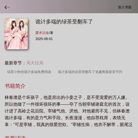
加入书架
诡计多端的绿茶受翻车了
露水沾金
/著
2025-08-01
最新章节：
局大结局
绿茶小狗他诡计多端免费阅读
诡计多端的绿茶受翻车了笔趣阁最新章节列
表
绿茶和诡校
诡计多端的绿茶受翻车了封面
诡计多端绿茶受翻车了笔趣阁
书籍简介
最新章
诡计多端的绿茶受翻车了百度
诡计多端的绿茶受翻车了百度盘
诡计
林春澹是个坏孩子，他是庶出的小妾之子，是不受宠爱的万人嫌。
多端的 alpha
诡计多端攻带崽上位TXT
诡计多端的绿茶受翻车了免费阅
所以他做了一件很坏很坏的事——夺了当朝宰辅谢庭玄的首次，设
读
诡计多端的绿茶受翻车了剧透
诡计多端的书
诡计多端的绿茶受翻车了全
计进了高岭之花后院。宰辅气他、厌他、对他避而不见，但林春澹
文阅读
诡计多端的绿茶受翻车了免费
诡计多端的绿茶受翻车了by
诡计多
诡计多端，有的是力气和手段。长夜漫漫，他自荐枕席，表情无
辜：“可是宰辅，我真的很爱您欸。”宰辅生病，他衣不解带，眼尾泛
端的阴暗受翻车了
诡计多端攻推文
诡计多端的绿茶受翻车了晋江
诡计多端
红，“大人，做热了病气就散出去了。”床榻之上，高岭之花嘴比那啥
绿茶受翻车了笔趣阁最新章节列表
诡计多端的绿茶受翻车了笔趣阁
诡计多端的