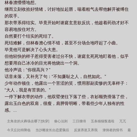
林春澹懵懵地想。
继而立刻收拾好情绪，讨好地扯起唇，喘着粗气去帮他解开被缚住
的双手。
那衣带系得结实。毕竟开始时谢庭玄意欲反抗，他趁着药劲才好不
容易地按住对方。
自然要打个结实的死结了。
死结难解，但林春澹心情不错，甚至不分场合地哼起了小曲。
毕竟他可是解决了心头大患。
但他轻快的样子惹得受害者过分不快，谢庭玄死死地盯着他，似乎
想要用自己冰冷的目光将他烧出一个洞。
他冷声说：“你很高兴？”
话音未落，又补充了句：“不知廉耻之人，自然如此。”
少年动作顿住，他露出一个苦涩的笑，惯用那副卖惨的无辜样子：
“大人，我是有苦衷的。”
一停下解衣带的动作，他双臂便往下落了些，衣衫顺势滑落了些，
露出玉白色的双肩，很瘦，肩胛骨明晰，带着些少年人独有的性
感。...
主角攻的火葬场去哪了[快穿]
偷心法则
三日缠绵
五条猫猫叛逃啦
兀兀
今天丘比特降临
当沙雕攻长出恋爱脑后
反派养崽又养我
潦倒者的情书
最