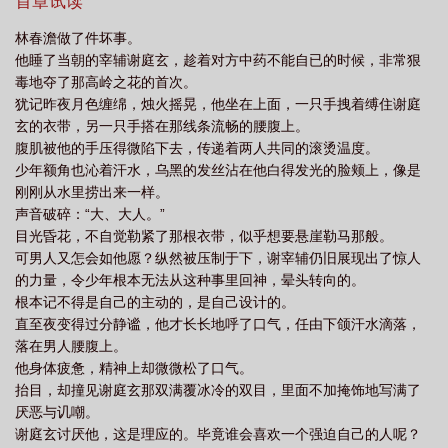
硬，说讨厌他自甘堕落，讨厌他不知廉耻。林春澹吧唧一口亲在那
首章试读
心机受翻车了
绿茶和诡校谁更强大
诡计多端的绿茶受翻车了TXT
诡计多端
双喋喋不休的薄唇上，歪着头说：“大人，那春澹这就离开……”他欲
林春澹做了件坏事。
离开，却被禁锢双臂。抬目，对上那双平日不近人情，此刻却被情
男主
绿茶小狗他诡计多端
诡计多端的绿茶受翻车了本文包含小
他睡了当朝的宰辅谢庭玄，趁着对方中药不能自已的时候，非常狠
欲折磨的深邃眼瞳。他哑着声音，说：“再来一次。”就一次。
毒地夺了那高岭之花的首次。
犹记昨夜月色缠绵，烛火摇晃，他坐在上面，一只手拽着缚住谢庭
玄的衣带，另一只手搭在那线条流畅的腰腹上。
腹肌被他的手压得微陷下去，传递着两人共同的滚烫温度。
少年额角也沁着汗水，乌黑的发丝沾在他白得发光的脸颊上，像是
刚刚从水里捞出来一样。
声音破碎：“大、大人。”
目光昏花，不自觉勒紧了那根衣带，似乎想要悬崖勒马那般。
可男人又怎会如他愿？纵然被压制于下，谢宰辅仍旧展现出了惊人
的力量，令少年根本无法从这种事里回神，晕头转向的。
根本记不得是自己的主动的，是自己设计的。
直至夜变得过分静谧，他才长长地呼了口气，任由下颌汗水滴落，
落在男人腰腹上。
他身体疲惫，精神上却微微松了口气。
抬目，却撞见谢庭玄那双满覆冰冷的双目，里面不加掩饰地写满了
厌恶与讥嘲。
谢庭玄讨厌他，这是理应的。毕竟谁会喜欢一个强迫自己的人呢？