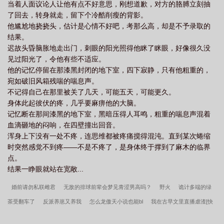
当着人面议论人让他有点不好意思，刚想道歉，对方的胳膊立刻抽
了回去，转身就走，留下个冷酷削瘦的背影。
他尴尬地挠挠头，估计是心情不好吧，考那么高，却是不予录取的
结果。
迟故头昏脑胀地走出门，刺眼的阳光照得他眯了眯眼，好像很久没
见过阳光了，令他有些不适应。
他的记忆停留在那漆黑封闭的地下室，四下寂静，只有他粗重的，
宛如破旧风箱残喘的喘息声。
不记得自己在那里被关了几天，可能五天，可能更久。
身体此起彼伏的疼，几乎要麻痹他的大脑。
记忆断在那间漆黑的地下室，黑暗压得人耳鸣，粗重的喘息声混着
血滴砸地的闷响，在四壁撞出回音。
浑身上下没有一处不疼，连思维都被疼痛搅得混沌。直到某次蜷缩
时突然感觉不到疼——不是不疼了，是身体终于撑到了麻木的临界
点。
结果一睁眼就站在宽敞...
婚前请勿私联雌君
无敌的排球前辈会梦见青涩男高吗？
野火
诡计多端的绿
茶受翻车了
反派养崽又养我
怎么龙傲天小说也能bl
我在古早文里直播虐渣[快
穿]
人！熊喜欢你
啊！我们的国王是超可爱的小龙崽！
今天丘比特降临
主