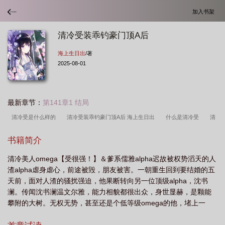
加入书架
清冷受装乖钓豪门顶A后
海上生日出
/著
2025-08-01
最新章节：
第141章1 结局
清冷受是什么样的
清冷受装乖钓豪门顶A后 海上生日出
什么是清冷受
清
冷受却是mb
清冷受装乖钓豪门顶A后百度
受是清冷型的
清冷受装乖钓豪门
书籍简介
顶A后书评
清冷受装乖钓豪门顶A后笔趣阁最新章节内容
钓系清冷受
清冷
清冷美人omega【受很强！】＆爹系儒雅alpha迟故被权势滔天的人
受的意思
清冷受装乖钓豪门顶A后txt
清冷受是啥
受是清冷型
清冷的
渣alpha虐身虐心，前途被毁，朋友被害。一朝重生回到要结婚的五
受
清冷受装乖钓豪门顶A后TXT笔趣阁
清冷受装乖钓豪门顶A后笔趣阁最新章
天前，面对人渣的骚扰强迫，他果断转向另一位顶级alpha，沈书
节更新时间
清冷受是什么
清冷受的定义
清冷受地位高
清冷受是什么样
澜。传闻沈书澜温文尔雅，能力相貌都很出众，身世显赫，是颗能
攀附的大树。无权无势，甚至还是个低等级omega的他，堵上一
子的
清冷受装乖钓豪门顶A后免费
清冷受装乖钓豪门顶A后免费阅读
清冷
切，用尽手段勾.引对方。却被人抵在墙根无法动弹。沈书澜冷声
受推荐知乎
有没有清冷受的好文?
清冷受装乖钓豪门顶A后TXT
好看的清