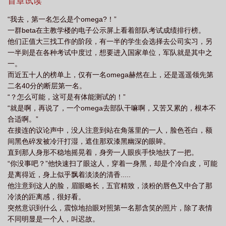
道：“你是一点都不怕，还是太蠢？我不是说过，像你这样柔弱的
首章试读
冷受文
清冷受是什么样子
清冷受装乖钓豪门顶A后笔趣阁最新章节列表
清
omega，毫无还手之力？”哦。迟故当即仰头亲了上去。“我喜欢
“我去，第一名怎么是个omega?！”
您。”
冷受甜
清冷钓系受的
清冷受定义
经典清冷受现代文
清冷受的性格
一群beta在主教学楼的电子公示屏上看着部队考试成绩排行榜。
他们正值大三找工作的阶段，有一半的学生会选择去公司实习，另
一半则是在各种考试中度过，想要进入国家单位，军队就是其中之
一。
而近五十人的榜单上，仅有一名omega赫然在上，还是遥遥领先第
二名40分的断层第一名。
“？怎么可能，这可是有体能测试的！”
“就是啊，再说了，一个omega去部队干嘛啊，又苦又累的，根本不
合适啊。”
在接连的议论声中，没人注意到站在角落里的一人，脸色苍白，额
间黑色碎发被冷汗打湿，遮住那双漆黑幽深的眼眸。
直到那人身形不稳地摇晃着，身旁一人眼疾手快地扶了一把。
“你没事吧？”他快速扫了眼这人，穿着一身黑，却是个冷白皮，可能
是离得近，身上似乎飘着淡淡的清香.....
他注意到这人的脸，眉眼略长，五官精致，淡粉的唇色又中合了那
冷淡的距离感，很好看。
突然意识到什么，震惊地抬眼对照第一名那含笑的照片，除了表情
不同明显是一个人，叫迟故。