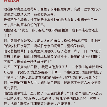
逢春。新婚次日，那病骨支离的江二公子竟奇迹般坐起，气色日
首章试读
盛，弃了轮椅，挽了强弓。不过月余，策马扬鞭、高姿神彻的身影
潮湿的牢房里泛着霉味，像捂了前年的烂草席。高处，巴掌大的小
惊掉了满城下巴。曾经人人怜悯的冲喜新娘，转眼成了京城贵女艳
窗漏进点惨淡天光，勉强照亮角落。
羡的首要对象。众人眼红滴血，纷纷求教：姐姐夜里究竟用了什么
云雀蹲坐在墙角，扯了扯身上灰扑扑的老头衣裳，假胡子歪了一
御夫术，能叫夫君脱胎换骨？无人知晓，这位风光无二的二少夫
半，露出她原本白皙的下巴。
人，原名云雀，不过是个拿钱替嫁的街头骗子。更无人知晓，那端
她懊恼道：“就差一步，要是昨晚不贪那顿酒，眼下早该在官道上
方如玉的江家二公子，早在新婚当晚就死透了。而她，最怕的就是
了！”
入夜。亥时又至。云雀立马缩进被褥，闭上眼装死。房门“吱呀”推
阿九盘腿坐在她旁边，老太太的粗布头巾松松垮垮地搭着，脸上画
开，脚步声不疾不徐，停在榻边。温雅无害的声音裹着令人窒息的
的皱纹被汗水晕开，混成脏兮兮的泥道子，滑稽又狼狈。
破碎感落下：“娘子今日似乎多看了谢家公子两眼，为夫心痛难
他叼着根枯草杆子在嘴里来回咂摸，听了这话，啐了一口：“那傻子
抑……今夜，需得委屈娘子，多渡些‘阳气\’，抚慰为夫了。”
装得可真像！瞧他那信誓旦旦说要娶你样子，眼里的泪花子都快掉
——————死后的第三年，太子沈羡重生了。只是这具身体他不
下来了，谁知道一转头就报官！”
甚满意，天生心生右侧，病骨支离，性情更是优柔寡断。唯一令他
云雀一下下揪着枯草根，“我还当他真信了去，一个劲儿地问我‘银钱
满意的是，一睁眼，便撞见“老熟人”——三年前那个救他于危难，却
可还够’，我都没好意思多要那二十两……”话到这里，她自嘲地扯了
又为钱出卖他的小骗子云雀。借着她对“诈尸”江聿风的恐惧，他决定
下嘴角，“也是，成日泡在酒楼的浪荡子，能指望他有几分真心？”
先讨回当年未尽的洞房花烛，再亲手将她掐毙于这张喜床之上。然
阿九一把扯下粗布头巾，胡乱抹了把脸，显出底下十五六岁少年清
而……当那楚楚眸光倒映着不属于他的面，那双他曾吻过的唇瓣喘
亮的眉眼。
息求饶，吐出的却是其他男人的姓名时，心中恨意倏然变了滋味。
他盘腿往草堆上一歪，撞了下云雀的肩膀，“怕什么？咱们又不是头
直至后来，在沈羡魂魄滋养下，这具病躯总算强健起来，他也渐渐
一回蹲大牢。”凑近些，压低声音，“咬死了是他自愿给的，实在不
接受适应这个身份，突破了心中那道坎。他特意选了个月圆之夜，
行，把藏在鞋底的那张银票吐出来，总能脱身。”
点上红烛，耐心诱哄着云雀行出最后一步。一夜沉沦，心意迷蒙