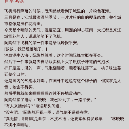
位数的白金腕表，是个有钱有势的旧相识。阮陶然本能就笑得灿烂
首章试读
迎了上去：“喜欢啊，姐姐来接我了，我好开心。”纪青云眸色依旧是
飞机滑行降落的时候，阮陶然就看到了城里的一片粉色花海。
寒凉一片，道：“你记得你这句话。”做个合格的金丝雀，做一朵善解
三月是春，江城最浪漫的季节，一片片粉的白的樱花怒放，整个城
人意的解语花，阮陶然很有职业道德。不求名分，不吵不闹，只是
市都像是浸在花海里。
满心满眼都是金主，把金主哄得开心。阮陶然从未想过，有一天，
今天是个晴朗的天气，温度适宜，周围的脚步喧闹，大抵都是来江
纪青云压抑着的声音划过耳畔——“阮陶然，不准喊别人姐姐。”“阮
城赏花的人，说说笑笑下了飞机。
陶然，在我身边留一辈子好不好？”“阮陶然，做我的未婚妻吧。”生
阮陶然下飞机的第一件事是给阮峰报平安。
性淡漠的纪总动了情，阮陶然想着怎么解释的时候。往日里她招惹
[叔叔，我已经落地了。]
的其他姐姐也出现了——然然，跟姐姐走吧，纪青云她不是良人然
消息泥牛入海，阮陶然算着，这个时间阮峰大概在开会。
然，姐姐会保护你一辈子，你小时候说过的喜欢我。阮陶然喉头滚
然后下一件事就是去自助贩卖机上买了瓶桃子味道的气泡水。
了滚，余光偷偷看了眼纪青云。丸辣，翻车了。谁都知道，纪总占
拧开瓶盖，滋的一声，气泡翻涌着，顺着喉咙落下去，桃子味道蔓
有欲爆棚，谁都没想过，那个小金丝雀，居然敢这么胆大。*金丝雀
延整个口腔。
养鱼翻车实录。*阳光灿烂小妹宝VS冷漠偏执占有欲霸总。————
还是国内的气泡水好喝，在国外中超也有这个牌子的，但实在是太
《消失三年的爱人》：宋向晚和明瑾吵了一次架，言辞激烈。你明
贵，她舍不得买。
总霸道蛮横，第一次见面就强取豪夺，强行让我做金丝雀。问过我
然后手机就传来嗡嗡嗡嗡连续不停地震动声。
的意见吗？尊重过我的自由吗？她永远肆无忌惮地在明瑾面前发脾
阮陶然接了电话：“晓晓，我已经到了，一路平安。”
气。反正无论如何吵闹，明总都会主动低头。但这次，她好像翻车
“有人来接你吗？”电话那头问道。
了。争吵过后，明瑾在她的世界里彻底消失了。和明瑾在一起的五
“没有吧。”阮陶然环视一圈，语气倒不是很在意。
年时间里，明瑾给了她无数电视剧电影资源，让她成了内娱一线青
“真无情，明明就是血亲，不接不送，还要索学费发账单……”林晓晓
衣。在一起的时候，她觉得明瑾是她的束缚，是她不能言说的污
不满小声嘀咕。
点。现在，她自由了，但——没有人在她撒泼耍赖的时候，静静看