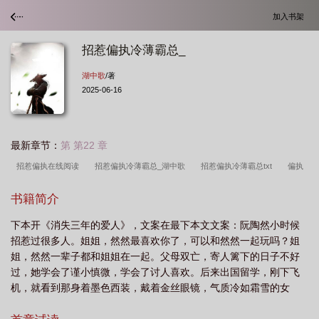
加入书架
招惹偏执冷薄霸总_
湖中歌
/著
2025-06-16
最新章节：
第 第22 章
招惹偏执在线阅读
招惹偏执冷薄霸总_湖中歌
招惹偏执冷薄霸总txt
偏执
招惹
招惹偏执冷薄霸总GL
招惹偏执冷薄霸总晋江
招惹偏执资源
招惹
书籍简介
偏执全文阅读
招惹霸总在线阅读
招惹偏执冷薄霸总_
招惹霸总十碗
下本开《消失三年的爱人》，文案在最下本文文案：阮陶然小时候
糖
招惹偏执冷薄霸总gl
招惹偏执无弹窗无广告
招惹偏执冷薄霸总gl免
招惹过很多人。姐姐，然然最喜欢你了，可以和然然一起玩吗？姐
费
招惹偏执免费阅读
招惹偏执何处有红叶免费阅读
招惹霸总txt
招惹
姐，然然一辈子都和姐姐在一起。父母双亡，寄人篱下的日子不好
偏执txt
招惹偏执简穗
招惹偏执有红叶
招惹冷漠总裁
招惹偏执冷薄霸
过，她学会了谨小慎微，学会了讨人喜欢。后来出国留学，刚下飞
机，就看到那身着墨色西装，戴着金丝眼镜，气质冷如霜雪的女
总湖中歌
招惹偏执冷薄霸总 湖中歌
人。“阮陶然，你还喜欢我吗？”阮陶然不记得这人是谁，却认得她七