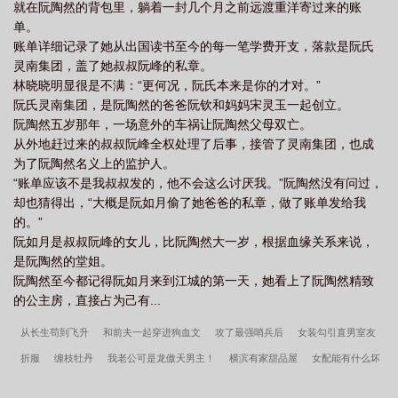
就在阮陶然的背包里，躺着一封几个月之前远渡重洋寄过来的账
着她，唇角微微扬起。没有人在她熬夜蹦迪的时候，穿过人群把她
单。
拎回家。没有人在她生病闹脾气的时候，小声哄着她多吃一口饭。
账单详细记录了她从出国读书至今的每一笔学费开支，落款是阮氏
明瑾消失了，足足三年，宋向晚觉得那些日子好像是一场梦。直
灵南集团，盖了她叔叔阮峰的私章。
到，她偶然再次遇见明瑾。身着黑色衬衫的明瑾，五官清冷如画，
林晓晓明显很是不满：“更何况，阮氏本来是你的才对。”
清浅的眸子扫过来，依旧是那般高高在上的威严贵气。她照旧是前
阮氏灵南集团，是阮陶然的爸爸阮钦和妈妈宋灵玉一起创立。
呼后拥着，走到哪儿都是人群的中心。一起如旧，除了……她坐着
阮陶然五岁那年，一场意外的车祸让阮陶然父母双亡。
的轮椅……宋向晚忍不住眸子微微一缩，这几年，到底发生了什
从外地赶过来的叔叔阮峰全权处理了后事，接管了灵南集团，也成
么？她迫不及待想知道，拦住了轮椅的去路。那双清浅的眸子抬起
为了阮陶然名义上的监护人。
来，淡淡看着她，像是看着陌生人：“宋小姐，麻烦让路。”擦肩而
“账单应该不是我叔叔发的，他不会这么讨厌我。”阮陶然没有问过，
过，明瑾扶在轮椅上的指尖微微收紧，目色却依旧是从容淡定的模
却也猜得出，“大概是阮如月偷了她爸爸的私章，做了账单发给我
样。她想要的自由，她给了。她以后再也不会缠着她了。她知道，
的。”
她如今的模样，已经是配不上那个光彩照人的姑娘了。*高亮：明瑾
阮如月是叔叔阮峰的女儿，比阮陶然大一岁，根据血缘关系来说，
双腿残疾，后期不会好，介意勿入。*光彩照人的金丝雀VS身如朽木
是阮陶然的堂姐。
的金主。*HE、HE、HE，重要的事情说三遍。
阮陶然至今都记得阮如月来到江城的第一天，她看上了阮陶然精致
的公主房，直接占为己有...
从长生苟到飞升
和前夫一起穿进狗血文
攻了最强哨兵后
女装勾引直男室友
折服
缠枝牡丹
我老公可是龙傲天男主！
横滨有家甜品屋
女配能有什么坏
心思[快穿]
抱歉，让你久等了
灵能者不死于枪火
骑驴列过孤独星球