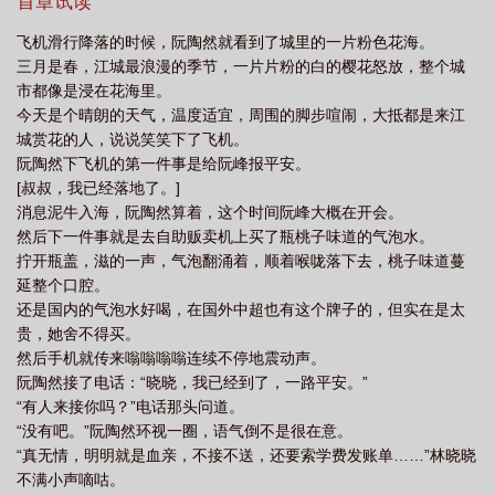
位数的白金腕表，是个有钱有势的旧相识。阮陶然本能就笑得灿烂
首章试读
迎了上去：“喜欢啊，姐姐来接我了，我好开心。”纪青云眸色依旧是
飞机滑行降落的时候，阮陶然就看到了城里的一片粉色花海。
寒凉一片，道：“你记得你这句话。”做个合格的金丝雀，做一朵善解
三月是春，江城最浪漫的季节，一片片粉的白的樱花怒放，整个城
人意的解语花，阮陶然很有职业道德。不求名分，不吵不闹，只是
市都像是浸在花海里。
满心满眼都是金主，把金主哄得开心。阮陶然从未想过，有一天，
今天是个晴朗的天气，温度适宜，周围的脚步喧闹，大抵都是来江
纪青云压抑着的声音划过耳畔——“阮陶然，不准喊别人姐姐。”“阮
城赏花的人，说说笑笑下了飞机。
陶然，在我身边留一辈子好不好？”“阮陶然，做我的未婚妻吧。”生
阮陶然下飞机的第一件事是给阮峰报平安。
性淡漠的纪总动了情，阮陶然想着怎么解释的时候。往日里她招惹
[叔叔，我已经落地了。]
的其他姐姐也出现了——然然，跟姐姐走吧，纪青云她不是良人然
消息泥牛入海，阮陶然算着，这个时间阮峰大概在开会。
然，姐姐会保护你一辈子，你小时候说过的喜欢我。阮陶然喉头滚
然后下一件事就是去自助贩卖机上买了瓶桃子味道的气泡水。
了滚，余光偷偷看了眼纪青云。丸辣，翻车了。谁都知道，纪总占
拧开瓶盖，滋的一声，气泡翻涌着，顺着喉咙落下去，桃子味道蔓
有欲爆棚，谁都没想过，那个小金丝雀，居然敢这么胆大。*金丝雀
延整个口腔。
养鱼翻车实录。*阳光灿烂小妹宝VS冷漠偏执占有欲霸总。————
还是国内的气泡水好喝，在国外中超也有这个牌子的，但实在是太
《消失三年的爱人》：宋向晚和明瑾吵了一次架，言辞激烈。你明
贵，她舍不得买。
总霸道蛮横，第一次见面就强取豪夺，强行让我做金丝雀。问过我
然后手机就传来嗡嗡嗡嗡连续不停地震动声。
的意见吗？尊重过我的自由吗？她永远肆无忌惮地在明瑾面前发脾
阮陶然接了电话：“晓晓，我已经到了，一路平安。”
气。反正无论如何吵闹，明总都会主动低头。但这次，她好像翻车
“有人来接你吗？”电话那头问道。
了。争吵过后，明瑾在她的世界里彻底消失了。和明瑾在一起的五
“没有吧。”阮陶然环视一圈，语气倒不是很在意。
年时间里，明瑾给了她无数电视剧电影资源，让她成了内娱一线青
“真无情，明明就是血亲，不接不送，还要索学费发账单……”林晓晓
衣。在一起的时候，她觉得明瑾是她的束缚，是她不能言说的污
不满小声嘀咕。
点。现在，她自由了，但——没有人在她撒泼耍赖的时候，静静看