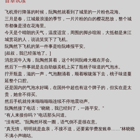
位数的白金腕表，是个有钱有势的旧相识。阮陶然本能就笑得灿烂
首章试读
迎了上去：“喜欢啊，姐姐来接我了，我好开心。”纪青云眸色依旧是
飞机滑行降落的时候，阮陶然就看到了城里的一片粉色花海。
寒凉一片，道：“你记得你这句话。”做个合格的金丝雀，做一朵善解
三月是春，江城最浪漫的季节，一片片粉的白的樱花怒放，整个城
人意的解语花，阮陶然很有职业道德。不求名分，不吵不闹，只是
市都像是浸在花海里。
满心满眼都是金主，把金主哄得开心。阮陶然从未想过，有一天，
今天是个晴朗的天气，温度适宜，周围的脚步喧闹，大抵都是来江
纪青云压抑着的声音划过耳畔——“阮陶然，不准喊别人姐姐。”“阮
城赏花的人，说说笑笑下了飞机。
陶然，在我身边留一辈子好不好？”“阮陶然，做我的未婚妻吧。”生
阮陶然下飞机的第一件事是给阮峰报平安。
性淡漠的纪总动了情，阮陶然想着怎么解释的时候。往日里她招惹
[叔叔，我已经落地了。]
的其他姐姐也出现了——然然，跟姐姐走吧，纪青云她不是良人然
消息泥牛入海，阮陶然算着，这个时间阮峰大概在开会。
然，姐姐会保护你一辈子，你小时候说过的喜欢我。阮陶然喉头滚
然后下一件事就是去自助贩卖机上买了瓶桃子味道的气泡水。
了滚，余光偷偷看了眼纪青云。丸辣，翻车了。谁都知道，纪总占
拧开瓶盖，滋的一声，气泡翻涌着，顺着喉咙落下去，桃子味道蔓
有欲爆棚，谁都没想过，那个小金丝雀，居然敢这么胆大。*金丝雀
延整个口腔。
养鱼翻车实录。*阳光灿烂小妹宝VS冷漠偏执占有欲霸总。————
还是国内的气泡水好喝，在国外中超也有这个牌子的，但实在是太
《消失三年的爱人》：宋向晚和明瑾吵了一次架，言辞激烈。你明
贵，她舍不得买。
总霸道蛮横，第一次见面就强取豪夺，强行让我做金丝雀。问过我
然后手机就传来嗡嗡嗡嗡连续不停地震动声。
的意见吗？尊重过我的自由吗？她永远肆无忌惮地在明瑾面前发脾
阮陶然接了电话：“晓晓，我已经到了，一路平安。”
气。反正无论如何吵闹，明总都会主动低头。但这次，她好像翻车
“有人来接你吗？”电话那头问道。
了。争吵过后，明瑾在她的世界里彻底消失了。和明瑾在一起的五
“没有吧。”阮陶然环视一圈，语气倒不是很在意。
年时间里，明瑾给了她无数电视剧电影资源，让她成了内娱一线青
“真无情，明明就是血亲，不接不送，还要索学费发账单……”林晓晓
衣。在一起的时候，她觉得明瑾是她的束缚，是她不能言说的污
不满小声嘀咕。
点。现在，她自由了，但——没有人在她撒泼耍赖的时候，静静看