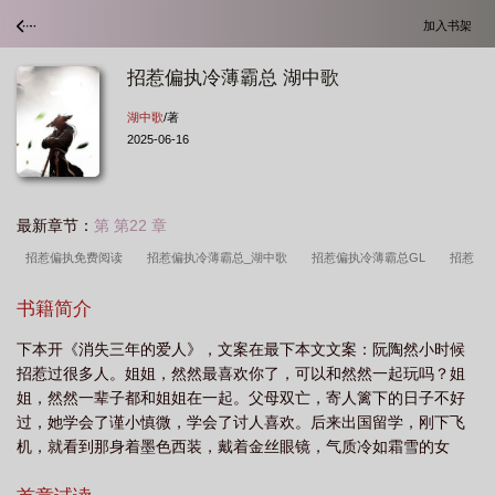
加入书架
招惹偏执冷薄霸总 湖中歌
湖中歌
/著
2025-06-16
最新章节：
第 第22 章
招惹偏执免费阅读
招惹偏执冷薄霸总_湖中歌
招惹偏执冷薄霸总GL
招惹
偏执有红叶
招惹冷漠总裁
招惹偏执冷薄霸总gl
招惹偏执txt
招惹偏执无
书籍简介
弹窗无广告
招惹偏执冷薄霸总_
招惹偏执资源
招惹霸总十碗糖
招惹霸
下本开《消失三年的爱人》，文案在最下本文文案：阮陶然小时候
总在线阅读
招惹偏执
偏执招惹
招惹偏执全文阅读
招惹偏执何处有红叶
招惹过很多人。姐姐，然然最喜欢你了，可以和然然一起玩吗？姐
免费阅读
招惹偏执冷薄霸总晋江
招惹偏执在线阅读
招惹偏执冷薄霸总
姐，然然一辈子都和姐姐在一起。父母双亡，寄人篱下的日子不好
txt
招惹偏执简穗
招惹偏执冷薄霸总 湖中歌
招惹偏执冷薄霸总gl免
过，她学会了谨小慎微，学会了讨人喜欢。后来出国留学，刚下飞
机，就看到那身着墨色西装，戴着金丝眼镜，气质冷如霜雪的女
费
招惹偏执冷薄霸总湖中歌
人。“阮陶然，你还喜欢我吗？”阮陶然不记得这人是谁，却认得她七