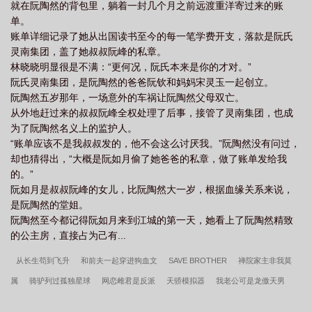
就在阮陶然的背包里，躺着一封几个月之前远渡重洋寄过来的账
着她，唇角微微扬起。没有人在她熬夜蹦迪的时候，穿过人群把她
单。
拎回家。没有人在她生病闹脾气的时候，小声哄着她多吃一口饭。
账单详细记录了她从出国读书至今的每一笔学费开支，落款是阮氏
明瑾消失了，足足三年，宋向晚觉得那些日子好像是一场梦。直
灵南集团，盖了她叔叔阮峰的私章。
到，她偶然再次遇见明瑾。身着黑色衬衫的明瑾，五官清冷如画，
林晓晓明显很是不满：“更何况，阮氏本来是你的才对。”
清浅的眸子扫过来，依旧是那般高高在上的威严贵气。她照旧是前
阮氏灵南集团，是阮陶然的爸爸阮钦和妈妈宋灵玉一起创立。
呼后拥着，走到哪儿都是人群的中心。一起如旧，除了……她坐着
阮陶然五岁那年，一场意外的车祸让阮陶然父母双亡。
的轮椅……宋向晚忍不住眸子微微一缩，这几年，到底发生了什
从外地赶过来的叔叔阮峰全权处理了后事，接管了灵南集团，也成
么？她迫不及待想知道，拦住了轮椅的去路。那双清浅的眸子抬起
为了阮陶然名义上的监护人。
来，淡淡看着她，像是看着陌生人：“宋小姐，麻烦让路。”擦肩而
“账单应该不是我叔叔发的，他不会这么讨厌我。”阮陶然没有问过，
过，明瑾扶在轮椅上的指尖微微收紧，目色却依旧是从容淡定的模
却也猜得出，“大概是阮如月偷了她爸爸的私章，做了账单发给我
样。她想要的自由，她给了。她以后再也不会缠着她了。她知道，
的。”
她如今的模样，已经是配不上那个光彩照人的姑娘了。*高亮：明瑾
阮如月是叔叔阮峰的女儿，比阮陶然大一岁，根据血缘关系来说，
双腿残疾，后期不会好，介意勿入。*光彩照人的金丝雀VS身如朽木
是阮陶然的堂姐。
的金主。*HE、HE、HE，重要的事情说三遍。
阮陶然至今都记得阮如月来到江城的第一天，她看上了阮陶然精致
的公主房，直接占为己有...
从长生苟到飞升
和前夫一起穿进狗血文
SAVE BROTHER
禅院家主非我莫
属
骑驴列过孤独星球
网恋雌君是反派
天骄模拟器
我老公可是龙傲天男
主！
地府拆迁办
青年呛鼻火辣
贤德妇
战损雄虫禁养守则