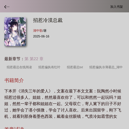
加入书架
招惹冷漠总裁
湖中歌
/著
2025-06-16
最新章节：
第 第22 章
招惹霸总在线阅读
招惹偏执有红叶
招惹霸总txt
招惹偏执冷薄霸总_湖中
歌
招惹偏执冷薄霸总湖中歌
招惹偏执何处有红叶免费阅读
招惹冷漠总
书籍简介
裁
招惹偏执txt
偏执招惹
招惹偏执在线阅读
招惹偏执简穗
招惹霸
下本开《消失三年的爱人》，文案在最下本文文案：阮陶然小时候
总十碗糖
招惹偏执冷薄霸总GL
招惹偏执冷薄霸总_
招惹偏执冷薄霸总gl免
招惹过很多人。姐姐，然然最喜欢你了，可以和然然一起玩吗？姐
费
招惹偏执全文阅读
招惹偏执
招惹偏执冷薄霸总晋江
招惹偏执免费阅
姐，然然一辈子都和姐姐在一起。父母双亡，寄人篱下的日子不好
读
招惹偏执冷薄霸总txt
招惹偏执冷薄霸总gl
招惹偏执无弹窗无广告
招
过，她学会了谨小慎微，学会了讨人喜欢。后来出国留学，刚下飞
机，就看到那身着墨色西装，戴着金丝眼镜，气质冷如霜雪的女
惹偏执资源
人。“阮陶然，你还喜欢我吗？”阮陶然不记得这人是谁，却认得她七