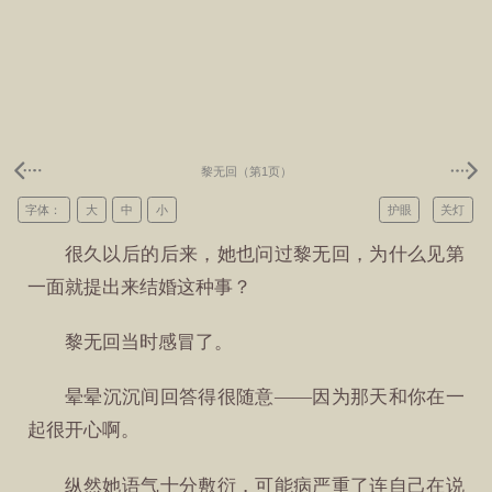
黎无回（第1页）
字体：
大
中
小
护眼
关灯
很久以后的后来，她也问过黎无回，为什么见第
一面就提出来结婚这种事？
黎无回当时感冒了。
晕晕沉沉间回答得很随意——因为那天和你在一
起很开心啊。
纵然她语气十分敷衍，可能病严重了连自己在说