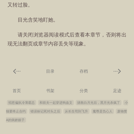
又转过脸。
目光含笑地盯她。
请关闭浏览器阅读模式后查看本章节，否则将出
现无法翻页或章节内容丢失等现象。
目录
存档
首页
书架
分类
足迹
招惹偏执冷薄霸总
和前夫一起穿进狗血文
拯救白月光后，黑月光杀疯了
小
猫要终止合约
错误标记死对头之后
从长生苟到飞升
魔尊是负心人
废物赘
A的病娇娘子