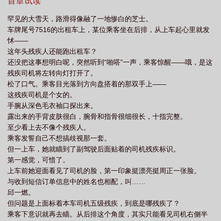
一张混血感的脸自带迷离感，被印在销往全球各地的杂志封面上，
首章试读
难融讲的什么
旧雪难融晋江
旧雪难融在线阅读
旧雪难融番外
旧雪难融
时尚圈无人不知，无人不晓。很长一段时间内，这两人都没有交
罕见的大雪天，路滑得像融了一地惨白的芝士。
集。偶尔，邱一燃开着出租车拉客，瞥到杂志摊上黎无回那张风情
by免费阅读
旧雪难融百度txt
旧雪难融by笔趣阁
旧雪难融gl百度
旧雪难
车牌尾号7516的出租车上，某位乘客坐在后排，从上车起心里就发
万种的脸时，也会多看两眼。可不知是从哪一天开始——邱一燃遇
融结局是什么
旧雪难融gl笔趣阁全文免费阅读
旧雪难融gl全文免费阅读
旧
怵——
见了个怪事。一个月总有那么几天，会有个女的喝得烂醉，朝她出
这年头残疾人还能跑出租车？
雪难融gl笔趣阁
旧雪难融资源提取码2023年最新版
旧雪难融txt百度资源
旧
租屋那扇本来就破了没修的窗户扔石子。三更半夜，扔得噼里啪啦
还没把这事想明白呢，突然听到“啪嗒”一声，乘客惊醒——哦，是这
响。推开窗户朝下看的时候，总能看到女人被风拂乱的发，漫不经
雪难融txt在线阅读
旧雪难融番外免费阅读
旧雪难融百度
旧雪难融gl全文免
残疾司机将左转向灯打开了。
心的目光，毫无血色的薄唇。还挺漂亮，一种敢爱敢恨，疯狂浓烈
费阅读百度
旧雪难融gl全文txt
旧雪难融by番外文笃
旧雪难融by文笃免费阅
松了口气。乘客目光落到方向盘搭着的那双手上——
的美。——是黎无回。邱一燃试图捂住耳朵不去听不去看，可实在
这残疾司机是个女的。
读
旧雪难融全文免费阅读笔趣阁
忍不住，又只能拎起旧外套，温吞吞地撑着拐杖下楼，捡起女人随
手腕从深色毛衣袖口探出来。
意扔在路旁的高跟鞋和包，送她上出租车。这里的朋友不懂时尚
露出来的手背皮肤很白，腕骨和指骨很细很长，十指完整。
圈，问她这女人是谁。她把出租车里里外外擦得干干净净，将黎无
至少看上去不像个残疾人。
回送进出租车，一瘸一拐地踏着水洼，低头随意笑笑，“算是朋友，
乘客发誓自己不想搞歧视那一套。
分过手的那种。”【那是在巴黎，一场至今难融的旧雪。】阅读指
但一上车，她就瞄到了副驾驶后面贴着的司机残疾标识。
南：1、人物无原型，为保证读者阅读体验，提及现实相关人员的评
第一感觉，可惜了。
论会删除。2、本文互攻，没有哪一方偏攻。3、酸涩基调文，he，
上车前她迎面看见了司机的脸，第一印象挺漂亮挺周正一张脸。
1V14、这对比较难圆，极限拉扯，扯断骨头还连着筋那种～
与收到短信订单信息中的姓名也相配，叫……
————————分割线———————————预收《红唇与智
邱一燃。
齿》（非本文），文案如下：况莱从小就嫉妒许温棠。用况莱她奶
但问题是上面标着本车司机五级残疾，到底是哪残疾了？
的话来说就是——许温棠她家里有钱得像后院藏着石油，住得是用
乘客下意识就再去瞄。从后排这个角度，其实只能看见司机右侧半
铁门起来的庄园，许温棠她妈像个女明星，许温棠自己也像女明