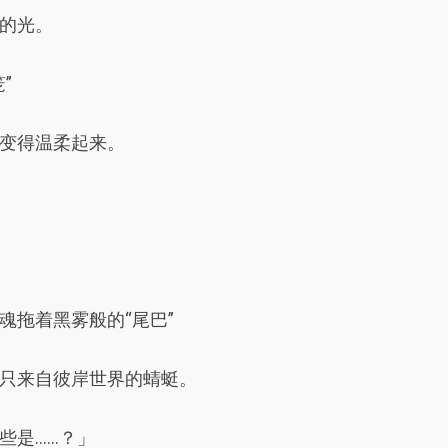
的光。
”
变得温柔起来。
魂拖着黑雾般的“尾巴”
只来自彼岸世界的蜻蜓。
些是……？」