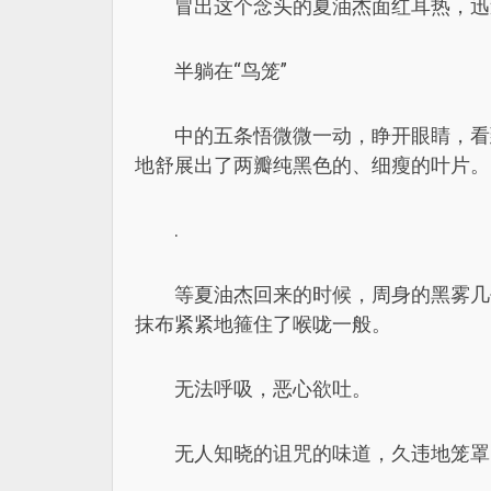
冒出这个念头的夏油杰面红耳热，迅
半躺在“鸟笼”
中的五条悟微微一动，睁开眼睛，看
地舒展出了两瓣纯黑色的、细瘦的叶片。
.
等夏油杰回来的时候，周身的黑雾几
抹布紧紧地箍住了喉咙一般。
无法呼吸，恶心欲吐。
无人知晓的诅咒的味道，久违地笼罩