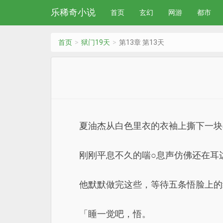
乐稀奇小说
首页
玄幻
网游
都市
首页
狱门19天
第13章 第13天
夏油杰从白色里衣的衣袖上撕下一块
刚刚平息不久的喘○息声仿佛还在耳
他默默做完这些，等待五条悟脸上的
「睡一觉吧，悟。