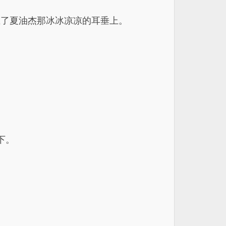
在了夏油杰那冰冰凉凉的耳垂上。
下。