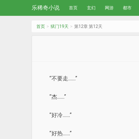
乐稀奇小说
首页
玄幻
网游
都市
首页
狱门19天
第12章 第12天
“不要走……”
“杰……”
“好冷……”
“好热……”