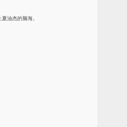
上夏油杰的脑海。