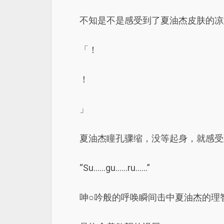
不知是不是感受到了夏油杰皮肤的凉
「！
！
」
夏油杰瞳孔骤缩，没等起身，就感受
“Su……gu……ru……”
呻○吟般的呼唤瞬间击中夏油杰的理