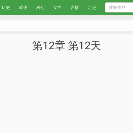
历史
武侠
科幻
女生
言情
足迹
第12章 第12天