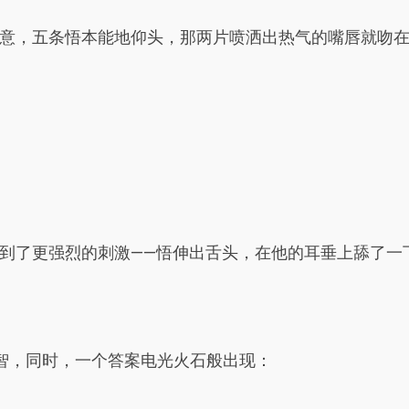
意，五条悟本能地仰头，那两片喷洒出热气的嘴唇就吻
到了更强烈的刺激——悟伸出舌头，在他的耳垂上舔了一
智，同时，一个答案电光火石般出现：