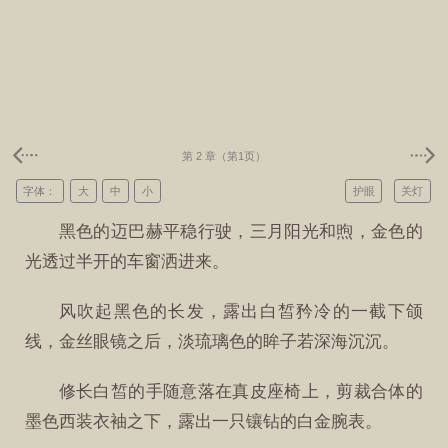
第 2 章（第1页）
字体：
大
中
小
护眼
关灯
黑色的迈巴赫平稳行驶，三月阳光和煦，金色的
光透过半开的车窗洒进来。
风吹起黑色的长发，露出白皙矜冷的一截下颌
线，金丝眼镜之后，淡琉璃色的眸子若深海沉沉。
修长白皙的手随意落在真皮座椅上，剪裁合体的
墨色西装衣袖之下，露出一只镶钻的白金腕表。