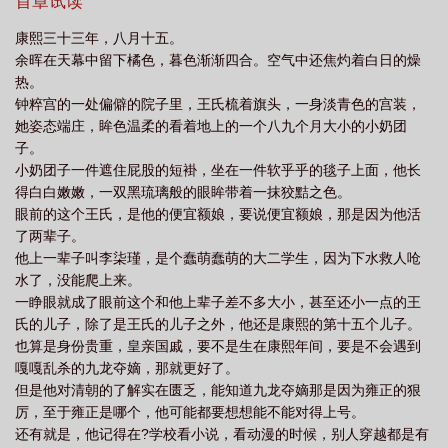
头，还不会跑的胤禑：……胤褆看着被人抱在怀里，流着口水的胤
首章试读
心后这手分不掉了全文免费阅读
被读心后兄弟们学会了演戏(清穿)笔趣阁
被读
禑：“我不造孩子不行吗？！”“宿主，你二哥的下场挺好的，他只是
康熙三十三年，八月十五。
二废二立被圈禁了起来，算是提前退休了。”胤礽满头黑线：“我都被
心后
被读心后这手
余晖在天幕中留下橘色，暮色渐渐四合。空气中还焦灼着白日的燥
废了，下场还是好的？”“宿主，你四哥才是最大的赢家，就是累死在
热。
了案桌上。”胤禑的众兄弟：我们都好惨，怎么就让胤禛捡了个大便
钟粹宫的一处偏僻的院子里，王氏梳着旗头，一身淡青色的宫装，
宜？被累死在案桌上的胤禛：这样的大便宜你们要吗？诸位阿哥齐
她姿态端庄，眸色温柔的看着地上的一个八九个月大小的小奶团
齐摇头，笑话，被累死的便宜，谁要？后来胤禑看着众兄弟之间和
子。
睦相处，一时间有些摸不准头脑，他们不止不挣权利了，还变得相
小奶团子一件遮住屁股的短褂，坐在一件软乎乎的毯子上面，他长
互谦让。最重要的是越来越宠爱他了。1，男主有cp，1v1.2.女主出
得白白嫩嫩，一双黑琉璃般的眼眸带着一抹狡黠之色。
现的比较晚。主要是男主年龄较小。3.咱是剧情文，主写剧情。本文
眼前的这个王氏，是他的便宜额娘，要说便宜额娘，那是因为他活
与周六，五月二十四日入V。入V万字更，希望小可爱们继续支持。
了两辈子。
本文每天0点更新。夹子当天晚上十一点半更新。预收文《大阿哥每
他上一辈子叫李柒瑾，是个蠢萌蠢萌的大二学生，因为下水救人呛
天都想造反》朱元璋一辈子杀伐果断，看着自己打下来的万里江
水了，没能爬上来。
山，含笑而终，然后一睁眼竟然穿越成了一个大辫子王朝的小奶团
一睁眼就成了眼前这个和他上辈子差不多大小，甚至还小一点的王
子。这是什么鬼东西，竟然光着脑袋，留一条猪尾巴，简直是丑出
氏的儿子，除了是王氏的儿子之外，他还是康熙的第十五个儿子。
天际。后来他无意间听到了一句前明余孽，顿时寒毛耸立，感情就
也算是身份贵重，皇亲国戚，要不是生在康熙年间，要是不会遇到
是你灭了我建立的大明啊。简直是岂有此理。想到这里，他用自己
嘎嘎乱杀的九龙夺嫡，那就更好了。
那软弱无力的小婴儿的手，使劲的捏眼前这个有些秃顶的脸。康熙
但是他对清朝的了解实在匮乏，能知道九龙夺嫡那是因为雍正的狠
蹭住小婴儿的手，开心的大笑：“爱妃，快看，保清竟然如此的喜欢
厉，至于雍正是哪个，他可能都要想想能不能对得上号。
朕。”说完他抱着人亲了几口，然后使劲的蹭了蹭道：“阿玛也最喜欢
还有就是，他记得在?学校看小说，看动漫的时候，别人穿越都是有
保清。”朱元璋一听，顿时气的人仰马翻：好你个毛头小儿，你切等