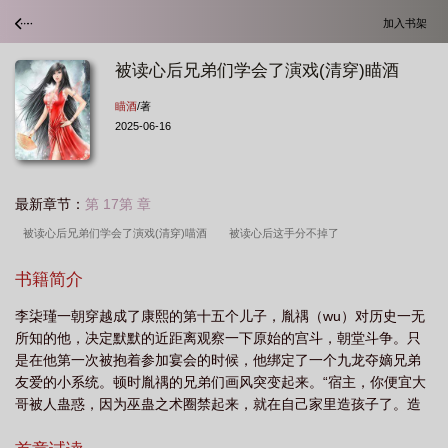
加入书架
被读心后兄弟们学会了演戏(清穿)瞄酒
瞄酒
/著
2025-06-16
最新章节：
第 17第 章
被读心后兄弟们学会了演戏(清穿)喵酒
被读心后这手分不掉了
m.aikantxt.la
被读心后我心态崩了
被读心后我人设崩了全文免费阅读
被读
书籍简介
心后这手分不掉了免费阅读32
被读心后这手分不掉了全文阅读
被读心后这手
李柒瑾一朝穿越成了康熙的第十五个儿子，胤禑（wu）对历史一无
分不掉了无弹窗
被读心后这手分不掉了免费阅读
【被读心后我人设崩了】by
所知的他，决定默默的近距离观察一下原始的宫斗，朝堂斗争。只
二十二挽 晋江完结文
被读心后兄弟们学会了演戏(清穿)VIP免费
被读心后兄弟
是在他第一次被抱着参加宴会的时候，他绑定了一个九龙夺嫡兄弟
们学会了演戏清穿
我逃不掉了
被读心后这手分不掉了排雷
被读心后兄弟们
友爱的小系统。顿时胤禑的兄弟们画风突变起来。“宿主，你便宜大
哥被人蛊惑，因为巫蛊之术圈禁起来，就在自己家里造孩子了。造
学会了演戏(清穿)86
被读心后兄弟们学会了演戏(清穿)瞄酒
被读心后这手分不
了很多的孩子，你的任务是阻止你大哥被人蛊惑。”正在啃着手指
掉了43格格党
被读心后兄弟们学会了演戏[清穿
被读心后我人设崩了
被读