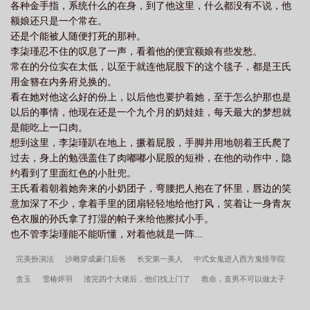
各种金手指，系统什么的在身，到了他这里，什么都没有不说，他
着，等我长大篡了你的江山。预收文二《被读的心声全成了真（穿
额娘还只是一个常在。
书）》李舒然一朝穿越成了一本书里的炮灰九皇子，长相绝美却被
还是个能被人随便打死的那种。
送去了别的国家和亲，在和亲的路上染病去世。熟悉剧本走向的
李柒瑾忍不住的叹息了一声，看着他的便宜额娘有些发愁。
他，决定努力护住自己，不去和亲。让自己搬凳子吃瓜，近距离观
常在的分位实在太低，以至于就连他屁股下的这个毯子，都是王氏
看男女主极限拉锯的大戏。只是他万万没有想到，自己竟然被一个
用金簪在内务府兑换的。
破坏剧情系统给绑定了。“男女主要在栈桥相遇，你去破坏他们相遇
看在她对他这么好的份上，以后他也要护着她，至于怎么护那也是
的过程。”李舒然一听，看着那摇摇欲坠的栈桥，回道：“怎么在这里
以后的事情，他现在还是一个九个月的奶娃娃，每天最大的梦想就
相遇？桥这么破，不会断了吧。”话音刚刚落下，桥断了，男女主满
是能吃上一口肉。
是怨念的落在了水里。“三皇子在自己外祖的葬礼上，被人刺杀，你
想到这里，李柒瑾趴在地上，撅着屁股，手脚并用地朝着王氏爬了
去阻止刺杀。”李舒然一听，赶紧奔赴葬礼，看着屋里没有丝毫的悲
过去，身上的勉强盖住了肉嘟嘟小屁股的短褂，在他的动作中，隐
伤的众人：“三皇子的外祖不会没死吧？”话音刚刚落下，三皇子的外
约看到了里面红色的小肚兜。
祖在满目惊恐当中，从棺材里爬了出来。齐国的百姓都知道，九皇
王氏看着朝着她奔来的小奶团子，弯腰把人抱在了怀里，唇边的笑
子一场大病之后，有了一个破坏剧情系统，而且他们时不时的能听
意加深了不少，拿着手里的团扇轻轻地给他打风，笑着让一身青灰
到他和系统的对话。系统每次发布一条任务之后，就会给九皇子奖
色衣服的孙氏拿了打湿的帕子来给他擦拭小手。
励，各种东西闻所未闻，见所未见。后来他们发现，九皇子有言灵
也不管李柒瑾能不能听懂，对着他就是一阵...
技能，他每次在心里的想法都能成真，只是九皇子的想法一次比一
次天真，到最后直接弄了个天降甘霖，统一三国。
完美扮演法
沙雕穿成豪门后爸
长安第一美人
中式女鬼进入西方鬼怪学院
贪玉
雪椿烬羽
渣完四个大佬后，他们找上门了
救命，直男不可以做太子
妃！
火拳的看家副船长
荒原暮色[重生]
宫廷生存纪事
强取男主后发现认错