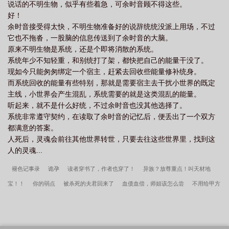
说话的不明生物，似乎有些着急，可余时音顾不得这些。
好！
余时音接受得太快，不明生物准备好的说辞统统没派上用场，不过
它也不拖沓，一股脑的信息传送到了余时音的大脑。
原来不明生物是系统，还是个即将消散的系统。
系统年少不知轻重，和别统打了架，都快把自己的能量干没了。
现如今只能匆匆绑定一个宿主，赶紧去回收些能量修补统身。
而系统回收的能量有些特别，那就是需要宿主去干扰小世界的既定
主线，小世界会产生混乱，系统需要的就是这类混乱的能量。
听起来，就不是什么好统，不过余时音也没其他选择了。
系统非常遵守契约，在读取了余时音的记忆后，便丢出了一个双方
都满意的答案。
人死后，灵魂会前往其他世界转世，只要去往这些世界里，找到这
人的灵魂...
褪色记事录
诡孕
读者穿书了，作者也穿了！
异族？放尊重点！叫天材地
宝！！
你的弱点
被杀死的夫君回来了
血债血偿，师姐该怎么尝
不用给甲方
人工呼吸
前女友死后的第三年
你好，乔小姐
打败年上男的唯一办法
偷吃美
人师尊后他不跑还钓
我的不柯学日常
病美人，但恶毒反派[快穿]
万人迷炮灰总
被觊觎［快穿］
男主他姐夫瘾又犯了
青剑宗修行纪事
撬墙角他是专业的
冲