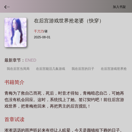
加入书架
在后宫游戏世界抢老婆（快穿）
千刀刀
/著
2025-08-01
最新章节：
ENED
我在后宫当局局
在后宫能活几集游戏
我在后宫的日子
在后宫游戏世界抢
老婆(快穿) 千刀刀
在后宫游戏世界抢老婆快穿gl
在后宫游戏世界抢老婆快穿gl
书籍简介
千刀刀
在后宫游戏世界抢老婆(快穿)作者千刀刀
在后宫当大佬漫画免费观
青梅为了救自己而死，死后，时音才得知，青梅暗恋自己，可她再
看
在后宫异世界开迷宫
在后宫游戏世界抢老婆快穿
在后宫这里开始漫
也没有机会回应。这时，系统找上了她。签订契约吧！前往后宫游
画
在后宫开异世界
在后宫躺平养老笔趣阁无弹窗最新章节更新时间
在后宫
戏世界，把青梅抢回来，再把男主的后宫搅乱！
靠当吃货躺赢
在后宫开后宫by逆龄免费阅读最新
在后宫当嫔妃的游戏
我
首章试读
在后宫世界当反派
我在后宫漫当
我在后宫写
在后宫种白菜免费阅读
在
后宫游戏世界抢老婆[快穿
在后宫异世界
我在后宫攻略异世界
淅淅沥沥的雨声听起来有些让人眩晕，今天是颜镜枝下葬的日子。