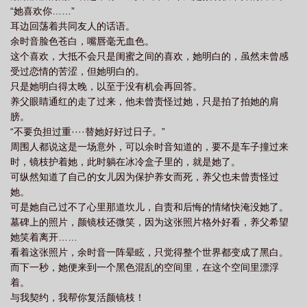
“她喜欢你……”
耳边回荡着共同友人的话语。
余时音脸色苍白，嘴唇毫无血色。
这个喜欢，大抵不会只是闺蜜之间的喜欢，她明白的，虽然未曾感
受过恋情的苦涩，但她明白的。
只是她明白得太晚，以至于没有机会再回答。
养父眼睛通红的走了过来，他未曾责怪过她，只是拍了拍她的肩
膀。
“不要负担过重····替她好好过日子。”
周围人都说这是一场意外，可以余时音知道的，要不是车子撞过来
时，镜枝护着她，此时躺在冰冷盒子里的，就是她了。
可纵然知道了自己的女儿因为保护养女而死，养父也未曾责怪过
她。
可是她自己过不了心里那道坎儿，自责和后悔的情绪快淹没她了。
墓碑上的照片，颜镜枝还微笑，因为这张照片格外好看，养父希望
她笑着离开……
看着这张照片，余时音一阵晕眩，只觉得整个世界都变成了黑白。
而下一秒，她便来到一个黑色混乱的空间里，在这个空间里漂浮
着。
与我契约，我帮你复活颜镜枝！