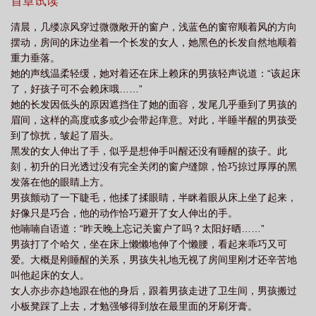
挤满了视野，连走路都能不小心踹一脚路过的无辜小鬼。为了超度
首章试读
这些魂灵而不得不进行第二份兼职的拆弹警官，边听着死者本魂的
清晨，几缕凉风穿过微微敞开的窗户，浅蓝色的窗帘顺着风的方向
自述，边伸手一指，轻描淡写道。“好，凶手就是他，结案。”在场的
摆动，房间的床边坐着一个长发的女人，她黑色的长发自然地顺着
侦探们：……？#好朋友一起走，松田自救了一次，萩原也来自救一
重力垂落。
次吧！无cp，看得见幽灵的萩原设定！#封面已获得迹尽老师授权！
她的声线温柔轻缓，她对着还在床上赖床的男孩轻声说道：“该起床
了，好孩子可不会赖床哦……”
她的长发因低头的原因遮挡住了她的面容，发尾几乎垂到了男孩的
眉间，这样的高度或多或少会带起痒意。对此，半睡半醒的男孩受
到了惊扰，皱起了眉头。
黑发的女人伸出了手，似乎是想伸手叫醒还没有睡醒的孩子。此
刻，初升的日光透过没有完全关闭的窗户缝隙，恰巧掠过厚厚的黑
发落在他的眼睛上方。
男孩颤动了一下睫毛，他揉了揉眼睛，半眯着眼从床上坐了起来，
好像只是巧合，他的动作恰巧避开了女人伸出的手。
他喃喃自语道：“昨天晚上忘记关窗户了吗？太阳好晒……”
男孩打了个哈欠，坐在床上懒懒地伸了个懒腰，看起来乖巧又可
爱。大概是刚睡醒的关系，男孩失礼地无视了房间里刚才还辛苦地
叫他起床的女人。
女人亦步亦趋地跟在他的身后，跟着男孩走进了卫生间，男孩搬过
小板凳踩了上去，才勉强够得到放在最里面的牙刷牙膏。