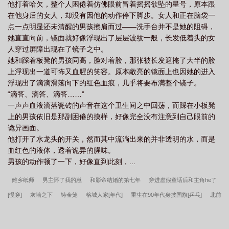
他打着哈欠，整个人困倦着仿佛眼前冒着摇摇欲坠的星号，原本跟
在他身后的女人，却没有因他的动作停下脚步。女人和正在脑袋一
点一点明显还未清醒的男孩擦肩而过——洗手台并不是她的阻碍，
她直直向前，镜面就好像浮现出了层层波纹一般，长发低着头的女
人穿过屏障出现在了镜子之中。
她和踩着板凳的男孩同高，脸对着脸，那张被长发遮掩了大半的脸
上浮现出一道可怖又血腥的笑容。原本敞亮的镜面上也因她的进入
浮现出了滴滴滑落向下的红色血痕，几乎将要布满整个镜子。
“滴答、滴答、滴答……”
一声声血液滴落瓷砖的声音在这个卫生间之中回荡，而踩在小板凳
上的男孩依旧是那副困倦的摸样，好像完全没有注意到自己眼前的
诡异画面。
他打开了水龙头的开关，然而其中流淌出来的并非透明的水，而是
血红色的液体，透着诡异的腥味。
男孩的动作顿了一下，好像直到此刻，...
傩乡纸师
男主怀了我的崽
和影帝结婚的第七年
穿进虚假童话后和主角he了
[慢穿]
灰墙之下
铸金笼
榕城人家[年代]
重生在90年代身披国旗[乒乓]
北前
辈请和我结婚
怀崽的是清冷美人，宿敌孕反？
太上敕令
转学生
当归未归
窝囊废攻重生日常
度今宵
重生我可就制霸乒乓了[九零]
[综英美]在哥谭搞全