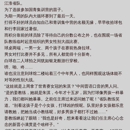
江淮省队。
重回六岁，她状告亲爸，投奔舅家，拿起球拍闪耀赛场。有记者采
为了选拔参加国青集训营的苗子。
访她：作为15岁荣登世冠杯单打金王座，实现大满贯1/3进度的天降
为期一周的队内大循环赛到了最后一天。
武曲星，你成为很多刚接触乒乓球的孩子们心中偶像，我想问一
打得不好的球员自知自己和青训集中营的名额无缘，早早收拾球包
下，你的乒乓球偶像是谁呢？朱淇：我没有偶像，因为我会超越他
和行李回家过暑假。
们所有人。
而积分靠前的球员除了等待自己的分数公布之外，也在围观一场省
队教练临时起意组织的男女性别大战比赛。
球桌两端，一男一女、两个孩子在赛前热身拉球。
男女对打比赛并不多见，所有人都觉得十分新奇。
白球在二人球拍之间犹如银龙般游行穿梭。
嗙、啪、咚……
谁也没注意到球馆二楼站着三个中年男人，也同样围观这场体能不
对等的性别大战。
“这娃就是上周拿了世青赛女冠的朱淇？”中间晋语口音的男人问。
“是的姜教练，她就是朱淇，今年才十五岁，因为打球像男孩一样暴
力，我们都叫她暴暴。之前任主席过来还问她了呢！”省队教练笑
道。“别看这孩子是个小女孩，打球凶的恨呢。队里好多女孩都乐意
请教她，把她当成小教练呢，好多男孩子都打不过她……”
姜教练眯起了眼睛：“我也是好奇，想来看看这让我们任主席心心念
念的新晋小满贯是个啥样子。”