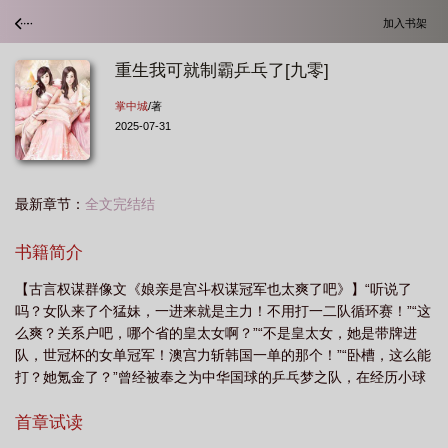
加入书架
重生我可就制霸乒乓了[九零]
掌中城
/著
2025-07-31
最新章节：
全文完结结
书籍简介
【古言权谋群像文《娘亲是宫斗权谋冠军也太爽了吧》】“听说了
吗？女队来了个猛妹，一进来就是主力！不用打一二队循环赛！”“这
么爽？关系户吧，哪个省的皇太女啊？”“不是皇太女，她是带牌进
队，世冠杯的女单冠军！澳宫力斩韩国一单的那个！”“卧槽，这么能
打？她氪金了？”曾经被奉之为中华国球的乒乓梦之队，在经历小球
改大球、材质更换、五局三胜改七局四胜等一系列针对中华队的大
改革后，一落千丈。连续三个周期一牌未得，被称之为国乒黑暗十
首章试读
二年。去世的妈，家暴的爸，带儿进家的后妈，被磋磨去世的她。