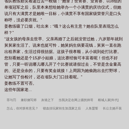
省队教练赔笑着递过去一根烟：“她拿了世青赛、亚青赛、u18组的
单项冠军之后，队里本来想给她举办一个小满贯的庆功仪式，但她
说只有大满贯才是她唯一目标，小满贯不享有国家级荣誉只是口头
称呼，没必要庆祝。”
姜教练吸了口烟，吐出来：“哦？这么有主意？她在队里表现怎么
样？”
“这女孩的母亲去世早、父亲再婚了之后就没管过她，六岁那年就到
舅舅家生活了。说来也挺可怜，她舅妈生病要花钱，舅舅一直在跑
出租养家，生活过得很拮据。这孩子很孝顺，从小就到处打比赛。
您别看她还是个15岁小姑娘，这比赛经验可丰富着呢！但也不好
管，只要一听说哪儿哪儿开了个比赛就请假过去，不管是含金量高
的、还是业余的，只要有奖金就接！上周因为她偷跑出去打野球，
让她写了份检讨，还在省队大门口挂着呢。”
姜教练不置可否。
这些年国家老...
罪与罚
兼职侧写师
灰墙之下
当我决定在网上骚扰帅哥
榕城人家[年代]
怎么，你对朕有意见？
锁血挂玩家转生加茂家之后
人鱼盟誓
长公主她不装
了
自由路
我有谋士三千
被迟到的系统找到后雄主决定离婚
绿茶Alpha的娇
弱指南
权力至上主义
病态师弟今夜又来了
[综英美]在哥谭搞全收集怎么了？