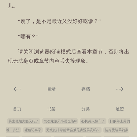
儿。
“瘦了，是不是最近又没好好吃饭？”
“哪有？”
请关闭浏览器阅读模式后查看本章节，否则将出
现无法翻页或章节内容丢失等现象。
目录
存档
首页
书架
分类
足迹
男主他姐夫瘾又犯了
怎么龙傲天小说也能bl
心机美人翻车了
打败年上男的
唯一办法
褪色记事录
无敌的排球前辈会梦见青涩男高吗？
清冷受装乖钓豪