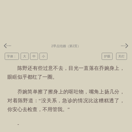
2早点结婚（第2页）
字体：
大
中
小
护眼
关灯
陈野还有些过意不去，目光一直落在乔婉身上，
眼眶似乎都红了一圈。
乔婉简单擦了擦身上的呕吐物，嘴角上扬几分，
对着陈野道：“没关系，急诊的情况比这糟糕透了，
你安心去检查，不用管我。”
-