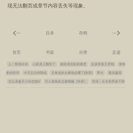
现无法翻页或章节内容丢失等现象。
目录
存档
首页
书架
分类
足迹
人！熊喜欢你
心机美人翻车了
婚前请勿私联雌君
反派养崽又养我
潦倒
者的情书
今天丘比特降临
主角攻的火葬场去哪了[快穿]
野火
最佳骗局
怎么龙傲天小说也能bl
万人迷炮灰总被觊觎［快穿］
登顶：从女扮男装干团
播开始
兀兀
偷心法则
清冷受装乖钓豪门顶A后
我在古早文里直播虐渣[快
穿]
无敌的排球前辈会梦见青涩男高吗？
男主他姐夫瘾又犯了
诡计多端的绿
茶受翻车了
啊！我们的国王是超可爱的小龙崽！