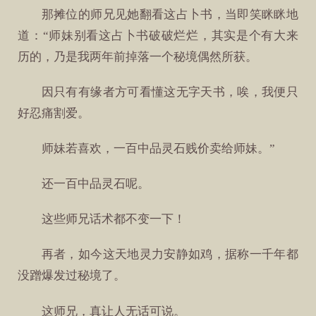
那摊位的师兄见她翻看这占卜书，当即笑眯眯地
道：“师妹别看这占卜书破破烂烂，其实是个有大来
历的，乃是我两年前掉落一个秘境偶然所获。
因只有有缘者方可看懂这无字天书，唉，我便只
好忍痛割爱。
师妹若喜欢，一百中品灵石贱价卖给师妹。”
还一百中品灵石呢。
这些师兄话术都不变一下！
再者，如今这天地灵力安静如鸡，据称一千年都
没蹭爆发过秘境了。
这师兄，真让人无话可说。