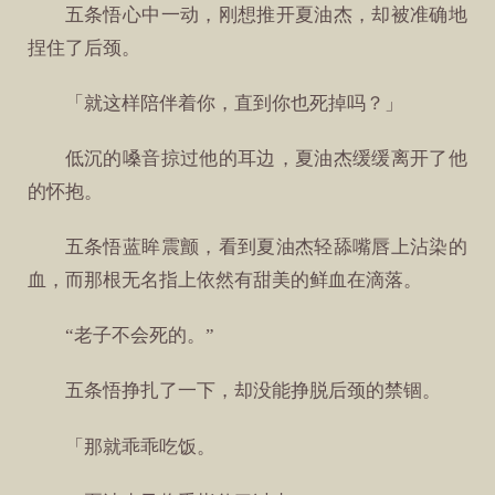
五条悟心中一动，刚想推开夏油杰，却被准确地
捏住了后颈。
「就这样陪伴着你，直到你也死掉吗？」
低沉的嗓音掠过他的耳边，夏油杰缓缓离开了他
的怀抱。
五条悟蓝眸震颤，看到夏油杰轻舔嘴唇上沾染的
血，而那根无名指上依然有甜美的鲜血在滴落。
“老子不会死的。”
五条悟挣扎了一下，却没能挣脱后颈的禁锢。
「那就乖乖吃饭。