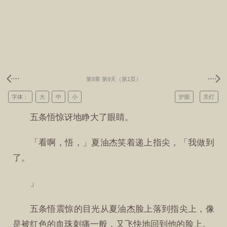
第9章 第9天（第1页）
字体：
大
中
小
护眼
关灯
五条悟惊讶地睁大了眼睛。
「看啊，悟，」夏油杰笑着递上指尖，「我做到
了。
」
五条悟震惊的目光从夏油杰脸上落到指尖上，像
是被红色的血珠刺痛一般，又飞快地回到他的脸上。