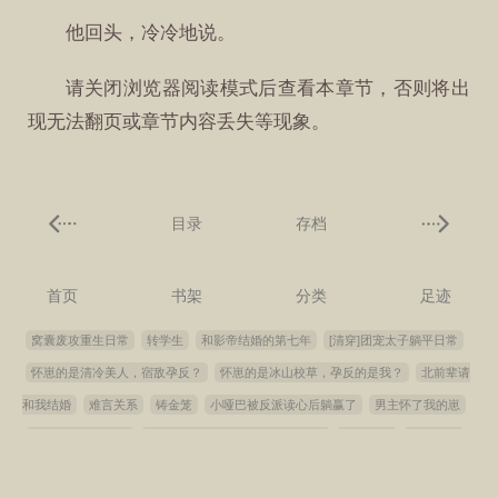
他回头，冷冷地说。
请关闭浏览器阅读模式后查看本章节，否则将出
现无法翻页或章节内容丢失等现象。
目录
存档
首页
书架
分类
足迹
窝囊废攻重生日常
转学生
和影帝结婚的第七年
[清穿]团宠太子躺平日常
怀崽的是清冷美人，宿敌孕反？
怀崽的是冰山校草，孕反的是我？
北前辈请
和我结婚
难言关系
铸金笼
小哑巴被反派读心后躺赢了
男主怀了我的崽
萩原警官想要自救
[综英美]在哥谭搞全收集怎么了？
傩乡纸师
当归未归
太上敕令
穿进虚假童话后和主角he了[慢穿]
重生我可就制霸乒乓了[九零]