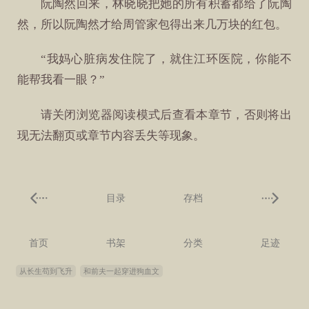
阮陶然回来，林晓晓把她的所有积蓄都给了阮陶
然，所以阮陶然才给周管家包得出来几万块的红包。
“我妈心脏病发住院了，就住江环医院，你能不
能帮我看一眼？”
请关闭浏览器阅读模式后查看本章节，否则将出
现无法翻页或章节内容丢失等现象。
目录
存档
首页
书架
分类
足迹
从长生苟到飞升
和前夫一起穿进狗血文