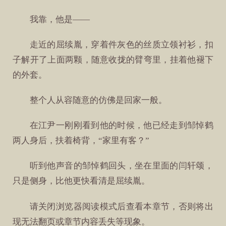
我靠，他是——
走近的屈续胤，穿着件灰色的丝质立领衬衫，扣
子解开了上面两颗，随意收拢的臂弯里，挂着他褪下
的外套。
整个人从容随意的仿佛是回家一般。
在江尹一刚刚看到他的时候，他已经走到邹悼鹤
两人身后，扶着椅背，“家里有客？”
听到他声音的邹悼鹤回头，坐在里面的闫轩颂，
只是侧身，比他更快看清是屈续胤。
请关闭浏览器阅读模式后查看本章节，否则将出
现无法翻页或章节内容丢失等现象。