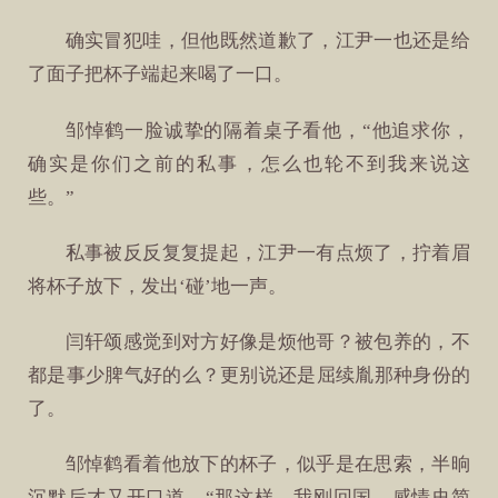
确实冒犯哇，但他既然道歉了，江尹一也还是给
了面子把杯子端起来喝了一口。
邹悼鹤一脸诚挚的隔着桌子看他，“他追求你，
确实是你们之前的私事，怎么也轮不到我来说这
些。”
私事被反反复复提起，江尹一有点烦了，拧着眉
将杯子放下，发出‘碰’地一声。
闫轩颂感觉到对方好像是烦他哥？被包养的，不
都是事少脾气好的么？更别说还是屈续胤那种身份的
了。
邹悼鹤看着他放下的杯子，似乎是在思索，半晌
沉默后才又开口道，“那这样，我刚回国，感情史简