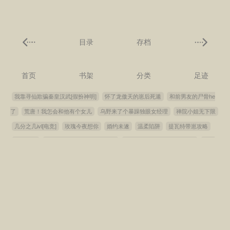
目录
存档
首页
书架
分类
足迹
我靠寻仙欺骗秦皇汉武[假扮神明]
怀了龙傲天的崽后死遁
和前男友的尸骨he
了
荒唐！我怎会和他有个女儿
乌野来了个暴躁独眼女经理
禅院小姐无下限
几分之几ivl[电竞]
玫瑰今夜想你
婚约未遂
温柔陷阱
提瓦特带崽攻略
权臣成双
谁教你这样当宠妃的？[清穿]
认错嫂子就要被撅吗[娱乐圈]
太傅
他人人喊打
为了悟咪，我说不定连脑花都能干掉
抄家后的养家日常
明暗交
织[先婚后爱]
胡乱牵红线[先婚后爱]
漂亮反派，不谈恋爱