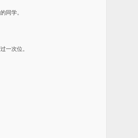
班的同学。
占过一次位。