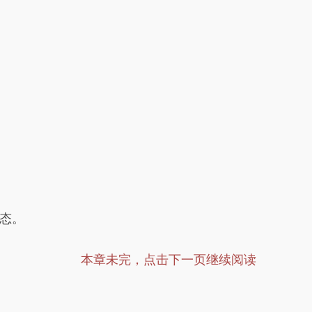
态。
本章未完，点击下一页继续阅读