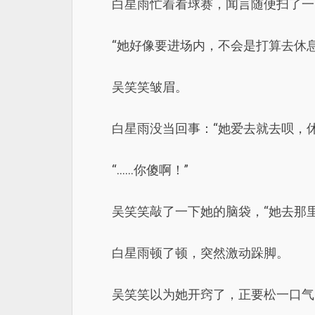
白星雨忙着看球赛，闻言随便扫了一
“她好像要进场内，不会是打算去休息
吴笑笑皱眉。
白星雨没当回事：“她爱去就去呗，
“……你傻啊！”
吴笑笑敲了一下她的脑袋，“她去那
白星雨顿了顿，突然激动跺脚。
吴笑笑以为她开窍了，正要松一口气