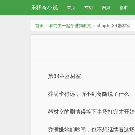
乐稀奇小说
首页
玄幻
网游
都市
首页
和前夫一起穿进狗血文
chapter34 器材室
第34章器材室
乔满坐得远，听不到蒋随说了什么，
器材室的剧情得等下半场打完才开始
乔满嫌她们吵闹，也不想继续看这场