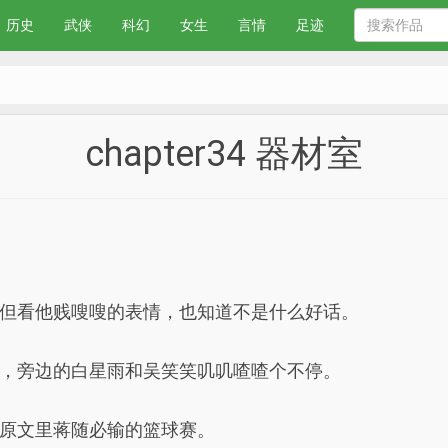
历史
武侠
科幻
女生
言情
足迹
chapter34 器材室
但看他贱嗖嗖的表情，也知道不是什么好话。
，旁边的白星雨和吴笑笑叽叽喳喳个不停。
原文里蒋随必输的篮球赛。