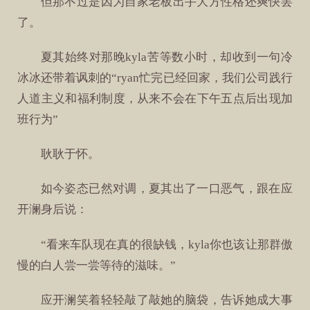
但那不过是因为自家老板出手大方性格还爽快罢
了。
夏其始终对那晚kyla苦等数小时，却收到一句冷
冰冰还带着讽刺的“ryan忙完已经回家，我们公司践行
人道主义和福利制度，从来不会在下午五点后出现加
班行为”
耿耿于怀。
如今姿态已然对调，夏其出了一口恶气，跟在应
开澜身后说：
“看来车队现在真的很缺钱，kyla你也该让那群傲
慢的白人尝一尝等待的滋味。”
应开澜笑着轻轻敲了敲她的脑袋，告诉她成大事