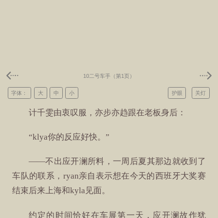
10二号车手（第1页）
字体：
大
中
小
护眼
关灯
计千雯由衷叹服，亦步亦趋跟在老板身后：
“klya你的反应好快。”
——不出应开澜所料，一周后夏其那边就收到了
车队的联系，ryan亲自表示想在今天的西班牙大奖赛
结束后来上海和kyla见面。
约定的时间恰好在车展第一天，应开澜故作犹