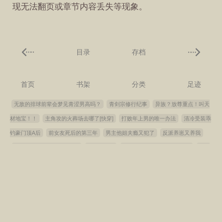
现无法翻页或章节内容丢失等现象。
目录
存档
首页
书架
分类
足迹
无敌的排球前辈会梦见青涩男高吗？
青剑宗修行纪事
异族？放尊重点！叫天
材地宝！！
主角攻的火葬场去哪了[快穿]
打败年上男的唯一办法
清冷受装乖
钓豪门顶A后
前女友死后的第三年
男主他姐夫瘾又犯了
反派养崽又养我
偷吃美人师尊后他不跑还钓
褪色记事录
我在古早文里直播虐渣[快穿]
心机
美人翻车了
诡计多端的绿茶受翻车了
怎么龙傲天小说也能bl
万人迷炮灰总被
觊觎［快穿］
登顶：从女扮男装干团播开始
婚前请勿私联雌君
撬墙角他是
专业的
被杀死的夫君回来了