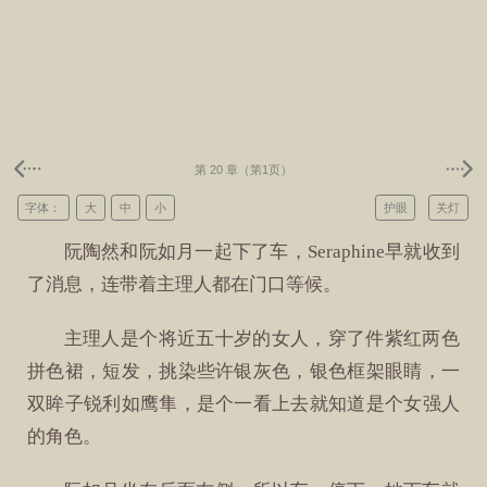
第 20 章（第1页）
字体：
大
中
小
护眼
关灯
阮陶然和阮如月一起下了车，Seraphine早就收到
了消息，连带着主理人都在门口等候。
主理人是个将近五十岁的女人，穿了件紫红两色
拼色裙，短发，挑染些许银灰色，银色框架眼睛，一
双眸子锐利如鹰隼，是个一看上去就知道是个女强人
的角色。