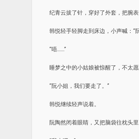
纪青云拔了针，穿好了外套，把腕表
韩悦轻手轻脚走到床边，小声喊：“阮
“唔……”
睡梦之中的小姑娘被惊醒了，不太愿
“阮小姐，我们要走了。”
韩悦继续轻声说着。
阮陶然闭着眼睛，又把脑袋往枕头里