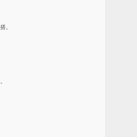
内搭。
感。