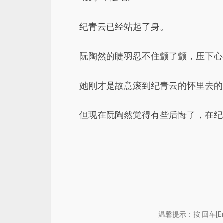
纪青云已经站起了身。
阮陶然的睫羽忍不住颤了颤，压下心
她刚才是故意滚到纪青云的怀里去的
但现在阮陶然觉得有些后悔了，在纪
温馨提示：按 回车[E