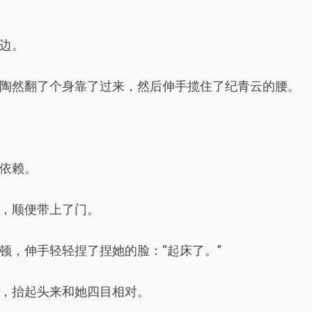
边。
陶然翻了个身靠了过来，然后伸手揽住了纪青云的腰。
依赖。
，顺便带上了门。
顿，伸手轻轻捏了捏她的脸：“起床了。”
，抬起头来和她四目相对。