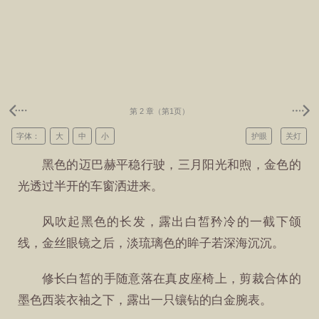
第 2 章（第1页）
字体：
大
中
小
护眼
关灯
黑色的迈巴赫平稳行驶，三月阳光和煦，金色的
光透过半开的车窗洒进来。
风吹起黑色的长发，露出白皙矜冷的一截下颌
线，金丝眼镜之后，淡琉璃色的眸子若深海沉沉。
修长白皙的手随意落在真皮座椅上，剪裁合体的
墨色西装衣袖之下，露出一只镶钻的白金腕表。