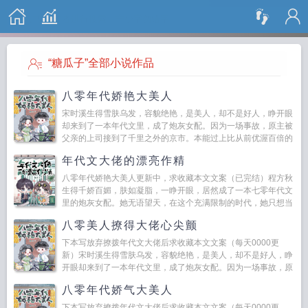
搜 索
“糖瓜子”全部小说作品
八零年代娇艳大美人
宋时溪生得雪肤乌发，容貌绝艳，是美人，却不是好人，睁开眼
却来到了一本年代文里，成了炮灰女配。因为一场事故，原主被
父亲的上司接到了千里之外的京市。本能过上比从前优渥百倍的
生活，但由于自卑敏感，她选择草草嫁人，却识人不清，落了...
年代文大佬的漂亮作精
八零年代娇艳大美人更新中，求收藏本文文案（已完结）程方秋
生得千娇百媚，肤如凝脂，一睁开眼，居然成了一本七零年代文
里的炮灰女配。她无语望天，在这个充满限制的时代，她只想当
条咸鱼，拿着便宜老公的丰...
八零美人撩得大佬心尖颤
下本写放弃撩拨年代文大佬后求收藏本文文案（每天0000更
新）宋时溪生得雪肤乌发，容貌绝艳，是美人，却不是好人，睁
开眼却来到了一本年代文里，成了炮灰女配。因为一场事故，原
主被父亲的上司接到了千...
八零年代娇气大美人
下本写放弃撩拨年代文大佬后求收藏本文文案（每天0000更