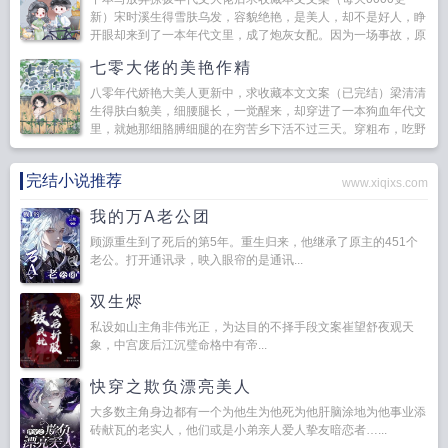
新）宋时溪生得雪肤乌发，容貌绝艳，是美人，却不是好人，睁
开眼却来到了一本年代文里，成了炮灰女配。因为一场事故，原
主被父亲的上司接到了千...
七零大佬的美艳作精
八零年代娇艳大美人更新中，求收藏本文文案（已完结）梁清清
生得肤白貌美，细腰腿长，一觉醒来，却穿进了一本狗血年代文
里，就她那细胳膊细腿的在穷苦乡下活不过三天。穿粗布，吃野
菜，一年到头连点儿荤腥都...
完结小说推荐
www.xiqixs.com
我的万A老公团
顾源重生到了死后的第5年。重生归来，他继承了原主的451个
老公。打开通讯录，映入眼帘的是通讯...
双生烬
私设如山主角非伟光正，为达目的不择手段文案崔望舒夜观天
象，中宫废后江沉璧命格中有帝...
快穿之欺负漂亮美人
大多数主角身边都有一个为他生为他死为他肝脑涂地为他事业添
砖献瓦的老实人，他们或是小弟亲人爱人挚友暗恋者…...