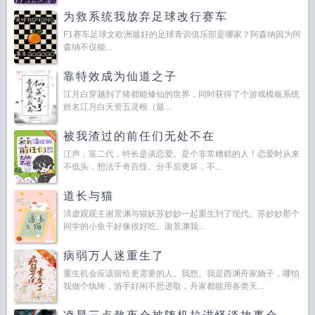
为救系统我放弃足球改行赛车
F1赛车足球文欧洲最好的足球青训俱乐部是哪家？阿森纳因为阿
森纳不仅能...
靠特效成为仙道之子
江月白穿越到了猪都能修仙的世界，同时获得了个游戏模板系统
姓名江月白天资五灵根（最...
被我渣过的前任们无处不在
江声，富二代，特长是谈恋爱。是个非常糟糕的人！恋爱时从来
不低头，想法千奇百怪。分手后更坏，不...
道长与猫
清虚观观主谢景渊与猫妖苏妙妙一起重生到了现代。苏妙妙那个
同学的小鱼干好像很好吃。谢景渊我...
病弱万人迷重生了
重生机会应该留给更需要的人。我想。我是西渊舟家嫡子，哪怕
我做个纨绔，游手好闲不思进取，舟家都能用各类天...