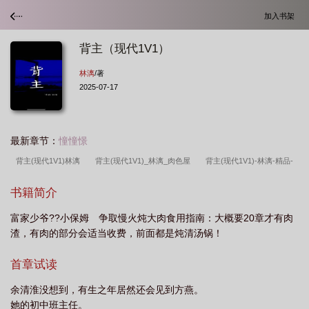
加入书架
背主（现代1V1）
林漓
/著
2025-07-17
最新章节：
憧憧憬
背主(现代1V1)林漓
背主(现代1V1)_林漓_肉色屋
背主(现代1V1)-林漓-精品-
腐文屋手机阅
背主现代1v1林漓笔趣阁
背主(现代1V1)-林漓
背主求荣典
书籍简介
故
背主弃义什么意思
背主祷文
背主现代1v1林漓全文阅读
背主(现代
富家少爷??小保姆 争取慢火炖大肉食用指南：大概要20章才有肉
1V1)-林漓-精品-腐文屋手机阅读
背主现代1v1全文免费阅读
背主(现代
渣，有肉的部分会适当收费，前面都是炖清汤锅！
1V1)
背主求荣是什么意思
背主(现代1V1)_林漓
背主现代1v1林漓完
结
背主(现代1V1)作者林漓
背主(现代1V1)po18
背主(现代1V1)作者林漓最
首章试读
新更新
背主(现代1V1)铅笔
背诵主祷文图文
背主求荣是成语吗
背主现
余清淮没想到，有生之年居然还会见到方燕。
代1v1 林漓
背主作窃
背主是什么意思
背主祷文词
背主现代1v1林漓啊
她的初中班主任。