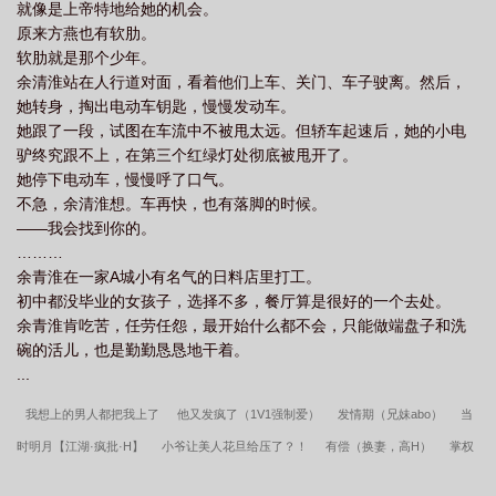
就像是上帝特地给她的机会。
原来方燕也有软肋。
软肋就是那个少年。
余清淮站在人行道对面，看着他们上车、关门、车子驶离。然后，
她转身，掏出电动车钥匙，慢慢发动车。
她跟了一段，试图在车流中不被甩太远。但轿车起速后，她的小电
驴终究跟不上，在第三个红绿灯处彻底被甩开了。
她停下电动车，慢慢呼了口气。
不急，余清淮想。车再快，也有落脚的时候。
——我会找到你的。
………
余青淮在一家A城小有名气的日料店里打工。
初中都没毕业的女孩子，选择不多，餐厅算是很好的一个去处。
余青淮肯吃苦，任劳任怨，最开始什么都不会，只能做端盘子和洗
碗的活儿，也是勤勤恳恳地干着。
...
我想上的男人都把我上了
他又发疯了（1V1强制爱）
发情期（兄妹abo）
当
时明月【江湖·疯批·H】
小爷让美人花旦给压了？！
有偿（换妻，高H）
掌权
者的朱砂痣（NPH 年上）
HP霍格沃茨男生隐秘数据测评表
炸厨房
折桂（1v1