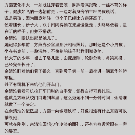
方燕变化不大，一如既往穿着套装，脚踩着高跟靴，一丝不苟的样
未删减全文
背主现代1v1作者淋漓
背粄
子，健步如飞的一边朝前走，一边对着身旁的年轻男孩说话。
说是男孩，因为面庞年轻，但个子已经比方燕还高了。
仗着腿长，步子大，双手闲闲得插在兜里慢慢走，头略略低着，是
在听的样子，但并不搭话。
余清淮一眼认出那是她儿子。
她记得多年前，方燕办公室里那张相框照片。那时还是个小男孩，
坐在书桌前，一脸沉静，不像别的孩子那样咧嘴傻笑。
长大了的少年，褪去了婴儿肥，面庞瘦削，轮廓分明，鼻梁高挺，
已经完全长开了。
余清淮盯着他们看了很久，直到母子俩一前一后坐进一辆豪华的轿
车里。
甚至有司机下来给他们开车门。
余清淮看着司机拉开车门时的白手套，觉得白得可真扎眼。
也就是方燕从校门口走到车里，这么短短不到十分钟时间，余清淮
就做了一个决定。
在余清淮的记忆里，方燕一向铜墙铁壁，好像很难有什么东西可以
摧毁她。
可就在刚刚，余清淮回想少年冷淡的面孔，还有方燕紧紧跟在一旁
的姿态。