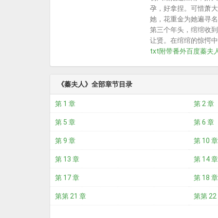
孕，好拿捏。可惜萧大
她，花重金为她遍寻名
第三个年头，绾绾收到
让贤。在绾绾的惊愕中
txt附带番外百度
蓁夫人
《蓁夫人》全部章节目录
第 1 章
第 2 章
第 5 章
第 6 章
第 9 章
第 10 章
第 13 章
第 14 章
第 17 章
第 18 章
第第 21 章
第第 22