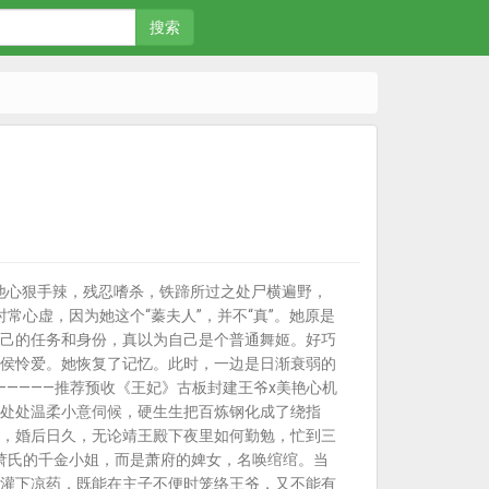
搜索
他心狠手辣，残忍嗜杀，铁蹄所过之处尸横遍野，
常心虚，因为她这个“蓁夫人”，并不“真”。她原是
己的任务和身份，真以为自己是个普通舞姬。好巧
侯怜爱。她恢复了记忆。此时，一边是日渐衰弱的
—————推荐预收《王妃》古板封建王爷x美艳心机
处处温柔小意伺候，硬生生把百炼钢化成了绕指
，婚后日久，无论靖王殿下夜里如何勤勉，忙到三
萧氏的千金小姐，而是萧府的婢女，名唤绾绾。当
灌下凉药，既能在主子不便时笼络王爷，又不能有