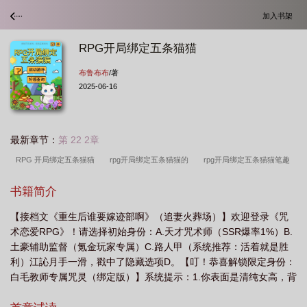
加入书架
RPG开局绑定五条猫猫
布鲁布布
/著
2025-06-16
最新章节：
第 22 2章
RPG 开局绑定五条猫猫
rpg开局绑定五条猫猫的
rpg开局绑定五条猫猫笔趣
阁
rpg开局绑定五条猫猫txt
rpg开局绑定五条猫猫百度
rpg开局绑定五条猫
书籍简介
猫番外
rpg开局绑定五条猫猫免费
RPG开局绑定五条猫猫免费
RPG开局绑
【接档文《重生后谁要嫁迹部啊》（追妻火葬场）】欢迎登录《咒
定五条猫猫txt
rpg开局绑定五条猫猫
rpg开局绑定五条猫猫TXT
rpg开局绑
术恋爱RPG》！请选择初始身份：A.天才咒术师（SSR爆率1%）B.
定五条猫猫的游戏
rpg开局绑定五条猫猫番外篇
rpg开局绑定五条猫猫布鲁布
土豪辅助监督（氪金玩家专属）C.路人甲（系统推荐：活着就是胜
布
开局绑定五条猫猫免费阅读
利）江訫月手一滑，戳中了隐藏选项D。【叮！恭喜解锁限定身份：
白毛教师专属咒灵（绑定版）】系统提示：1.你表面是清纯女高，背
地里是规则怪谈类咒灵（领域可升级：从校园七大不可思议进化到