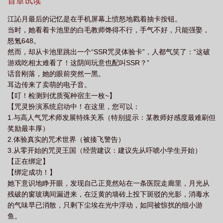
全球恐怖传说）。2.必须收集1000000个“许愿碎片”才能回家3.碎片
首章试读
获取方式：和五条悟贴贴！江訫月：你有这么R18游戏进入咒回！最
江訫月最后的记忆是在手机屏幕上愤怒地戳着抽卡按钮。
要命的是——普通贴贴只能+1碎片，拥抱+5，要是kiss或亲密接
当时，她看着卡池里的白毛教师馋得不行，手气不好，只能强娶，
触。【系统警告：可能导致他不想放你走。】从此，咒术高专多了
怒氪648。
个画风清奇的家养咒灵，白天装学生混课堂，晚上开鬼屋吓同学，
然而，却从卡池里跳出一个“SSR咒灵体验卡”，人都气笑了：“这破
抽卡十连靠保底，积分永远不够用。为了不被祓除，她被迫开启
游戏吃相太难看了！这阴间玩意也配叫SSR？”
「五条悟挂件」模式：他出任务她跟着，他吃甜品她跟着，他洗澡
话音刚落，她的眼前突然一黑。
时……系统我劝你善良！*某教师：祓除咒灵？不，我选择养熟再
耳边传来了卖萌的电子音。
吃。江訫月：？？？你最好说的是甜品！*关于《关于最强咒术师饲
【叮！检测到优质冤种宿主一枚~】
养咒灵的特殊报告》观察记录：1、该咒灵上课时总找借口往五条老
【咒灵扮演系统启动中！在这里，您可以：
师身边凑。2、动不动就“不小心”摔倒在他身上。3、最近开始变本加
1.与高人气咒术师发展特殊关系（特别提示：某教师好感度最难刷但
厉，连五条老师洗澡都要跟着，并声称“只是来送换洗衣物”。最终处
奖励最丰厚）
置方案：建议由五条老师实施永久性私人收容。（本人已签字同
2.体验真实的咒术世界（被揍飞警告）
意）当事人声明：江訫月：报警了，纯粹造谣，是他主动的！报告
3.从零开始的咒灵王国（经营建议：建议先从吓唬小学生开始）
批注：夜蛾正道：证据确凿，驳回上诉。【阅读指南】#最强咒术师
【正在绑定】
×摆烂咒灵少女#1.女主能屈能伸可怂可刚，求生欲极强2.系统是究极
【绑定成功！】
奸商，积分永远不够用3.谈恋爱，大谈特谈
她下意识地睁开眼，发现自己正竟然站在一条医院走廊里，月光从
残破的窗玻璃间漏进来，在泛黄的墙砖上投下斑驳的光影，消毒水
的气味早已消散，只剩下尘埃在光中浮动，如同被惊扰的细小游
鱼。